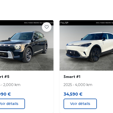
rt #5
Smart #1
 • 2,000 km
2025 • 4,000 km
990 €
34,590 €
oir détails
Voir détails