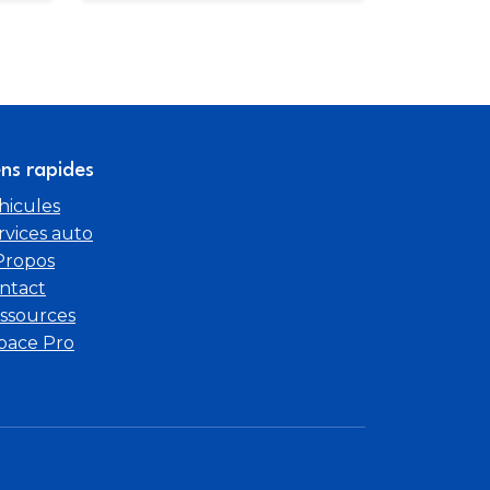
ens rapides
hicules
rvices auto
Propos
ntact
ssources
pace Pro