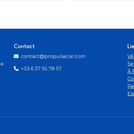
Contact
Li
contact@propulsecar.com
Vé
de
Se
+33 6 37 55 78 57
À 
Co
Re
Es