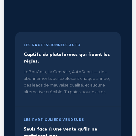
LES PROFESSIONNELS AUTO
Captifs de plateformes qui fixent les
règles.
LeBonCoin, La Centrale, AutoScout — des
abonnements qui explosent chaque année,
des leads de mauvaise qualité, et aucune
alternative crédible. Tu paies pour exister.
LES PARTICULIERS VENDEURS
Seuls face à une vente qu'ils ne