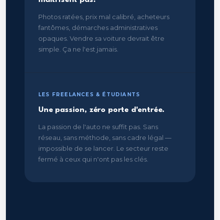
maîtrisent pas.
Photos ratées, prix mal calibré, acheteurs
fantômes, démarches administratives
opaques. Vendre sa voiture devrait être
simple. Ça ne l'est jamais.
LES FREELANCES & ÉTUDIANTS
Une passion, zéro porte d'entrée.
La passion de l'auto ne suffit pas. Sans
réseau, sans méthode, sans cadre légal —
impossible de se lancer. Le secteur reste
fermé à ceux qui n'ont pas les clés.