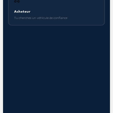
👀
Acheteur
Tu cherches un véhicule de confiance