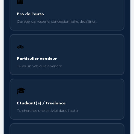
🏢
Pro de l'auto
Garage, carrosserie, concessionnaire, detailing...
🚗
Particulier vendeur
Tu as un véhicule à vendre
🎓
Étudiant(e) / Freelance
Tu cherches une activité dans l'auto