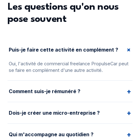
Les questions qu'on nous
pose souvent
+
Puis-je faire cette activité en complément ?
Oui, l'activité de commercial freelance PropulseCar peut
se faire en complément d'une autre activité.
+
Comment suis-je rémunéré ?
Tu perçois une commission à la signature de chaque
+
abonnement, reconduite chaque année tant que le client
Dois-je créer une micro-entreprise ?
renouvelle son contrat de 12 mois. Les modalités
précises te sont présentées lors de l'échange avec
Un statut permettant de facturer (micro-entreprise,
notre équipe.
+
portage salarial ou équivalent) est nécessaire pour
Qui m'accompagne au quotidien ?
percevoir tes commissions. On t'oriente selon ta