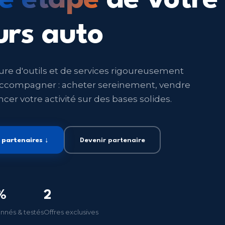
urs auto
ure d'outils et de services rigoureusement
 accompagner : acheter sereinement, vendre
ncer votre activité sur des bases solides.
s partenaires ↓
Devenir partenaire
%
2
nnés & testés
Offres exclusives