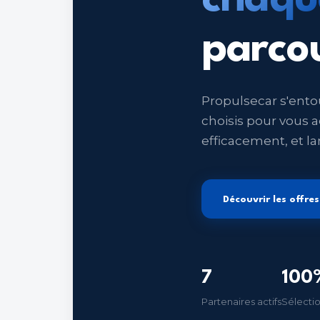
parco
Propulsecar s'ento
choisis pour vous
efficacement, et la
Découvrir les offre
7
100
Partenaires actifs
Sélectio