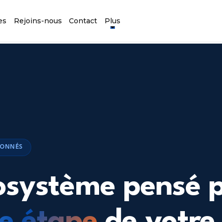
es
Rejoins-nous
Contact
Plus
IONNÉS
osystème pensé 
e étape
de votre