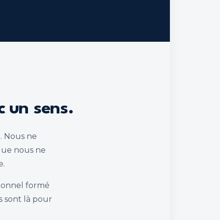
c un sens.
n. Nous ne
que nous ne
e.
sionnel formé
s sont là pour