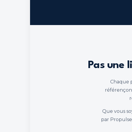
Pas une l
Chaque pa
référençon
r
Que vous soy
par Propulsec