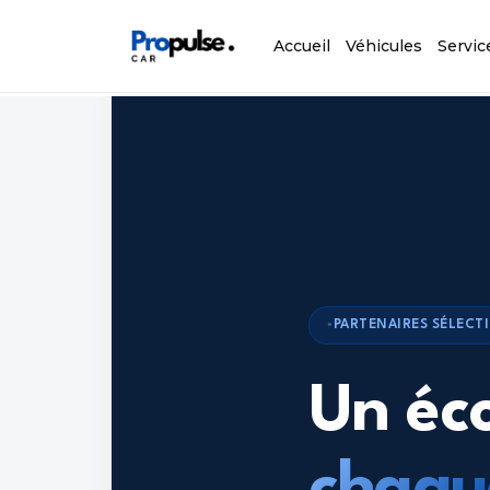
Accueil
Véhicules
Servic
PARTENAIRES SÉLECT
Un éc
chaqu