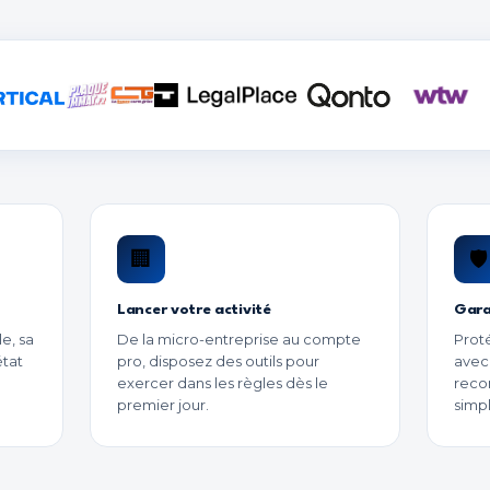
🏢
🛡️
Lancer votre activité
Gara
le, sa
De la micro-entreprise au compte
Prot
état
pro, disposez des outils pour
avec
exercer dans les règles dès le
reco
premier jour.
simpl