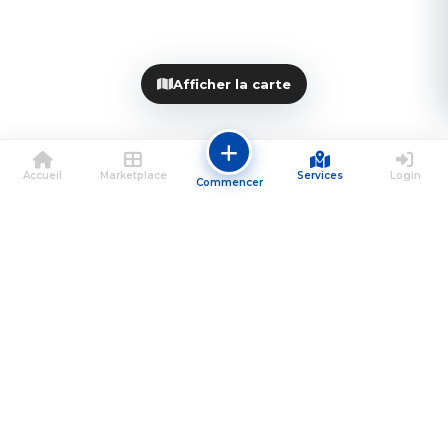
Afficher la carte
Accueil
Marketplace
Services
Login
Commencer
Propulsecar
La plateforme SaaS qui connecte particuliers,