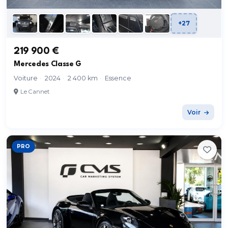
+27
219 900 €
Mercedes Classe G
Voiture
·
2024
·
2 400 km
·
Essence
Le Cannet
Voir
PRO