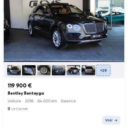
+29
119 900 €
Bentley Bentayga
Voiture
·
2018
·
64 000 km
·
Essence
Le Cannet
Voir