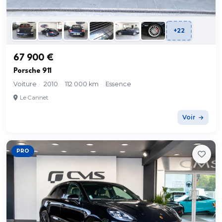
+22
67 900 €
Porsche 911
Voiture
·
2010
·
112 000 km
·
Essence
Le Cannet
Voir
PRO