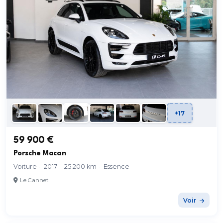
+17
59 900 €
Porsche Macan
Voiture
·
2017
·
25 200 km
·
Essence
Le Cannet
Voir