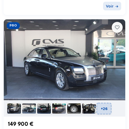
Voir
PRO
+26
149 900 €