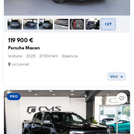
+27
119 900 €
Porsche Macan
Voiture
·
2025
·
21 500 km
·
Essence
Le Cannet
Voir
PRO