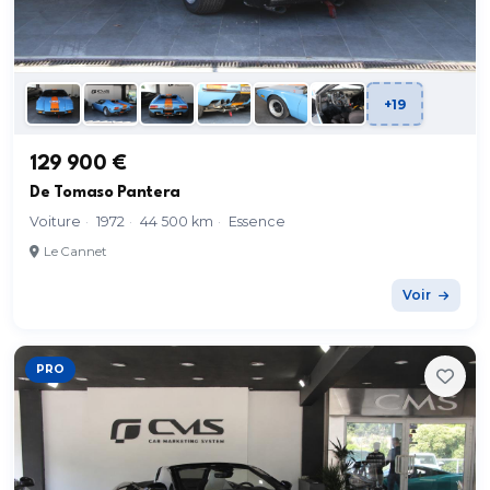
+19
129 900 €
De Tomaso Pantera
Voiture
·
1972
·
44 500 km
·
Essence
Le Cannet
Voir
PRO