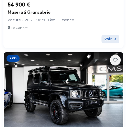
54 900 €
Maserati Grancabrio
Voiture
·
2012
·
96 500 km
·
Essence
Le Cannet
Voir
PRO