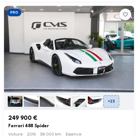
PRO
+23
249 900 €
Ferrari 488 Spider
Voiture
·
2016
·
38 000 km
·
Essence