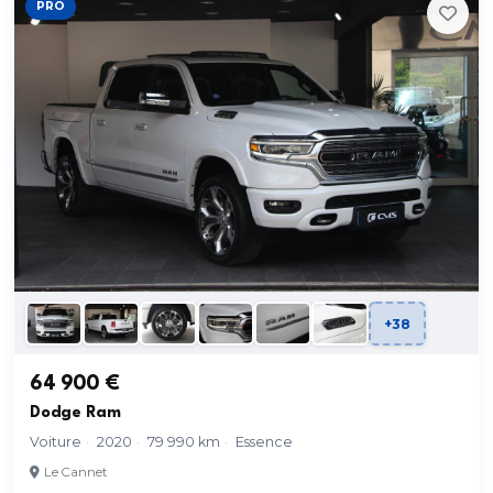
PRO
+38
64 900 €
Dodge Ram
Voiture
·
2020
·
79 990 km
·
Essence
Le Cannet