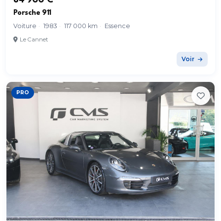
84 900 €
Porsche 911
Voiture
·
1983
·
117 000 km
·
Essence
Le Cannet
Voir
PRO