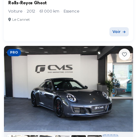
Rolls-Royce Ghost
Voiture
·
2012
·
61 000 km
·
Essence
Le Cannet
Voir
PRO