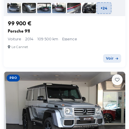
+24
99 900 €
Porsche 911
Voiture
·
2014
·
109 500 km
·
Essence
Le Cannet
Voir
PRO