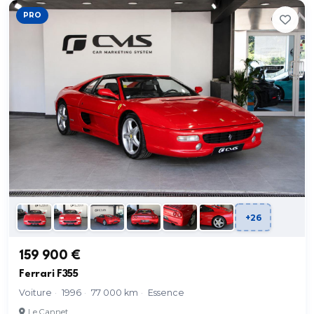
PRO
+26
159 900 €
Ferrari F355
Voiture
·
1996
·
77 000 km
·
Essence
Le Cannet