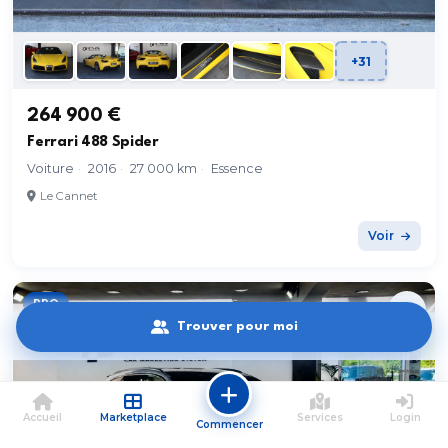
+31
264 900 €
Ferrari 488 Spider
Voiture
·
2016
·
27 000 km
·
Essence
Le Cannet
Voir
PRO
Trouver pour moi
Accueil
Marketplace
Services
Login
Commencer