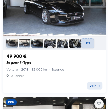
+12
49 900 €
Jaguar F-Type
Voiture
·
2018
·
32 000 km
·
Essence
Le Cannet
Voir
PRO