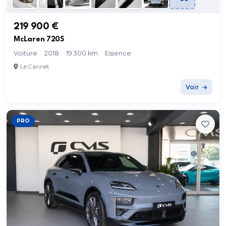
219 900 €
McLaren 720S
Voiture
·
2018
·
19 300 km
·
Essence
Le Cannet
Voir
PRO