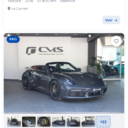
Voiture
·
2016
·
57 800 km
·
Essence
Le Cannet
Voir
PRO
+22