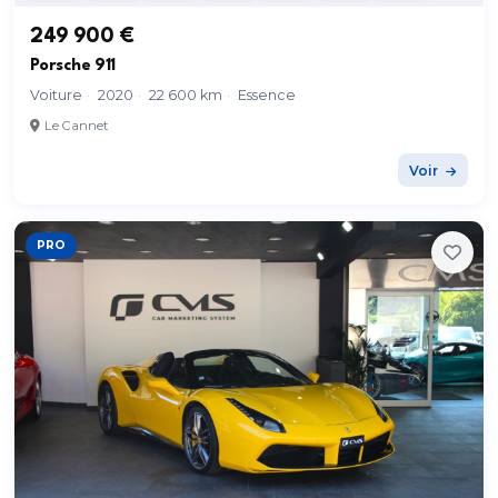
249 900 €
Porsche 911
Voiture
·
2020
·
22 600 km
·
Essence
Le Cannet
Voir
PRO