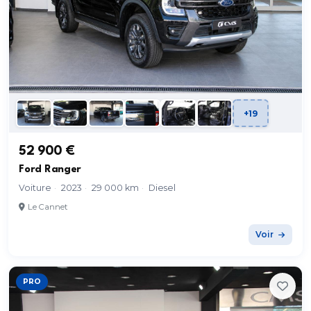
+19
52 900 €
Ford Ranger
Voiture
·
2023
·
29 000 km
·
Diesel
Le Cannet
Voir
PRO