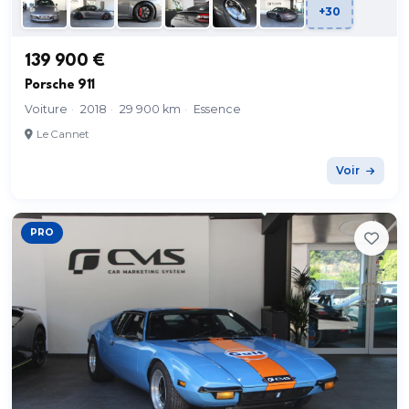
+30
139 900 €
Porsche 911
Voiture
·
2018
·
29 900 km
·
Essence
Le Cannet
Voir
PRO