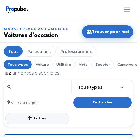
MARKETPLACE AUTOMOBILE
Trouver pour moi
Voitures d'occasion
Tous
Particuliers
Professionnels
Tous types
Voiture
Utilitaire
Moto
Scooter
Camping-c
102
annonces disponibles
Rechercher
Filtres