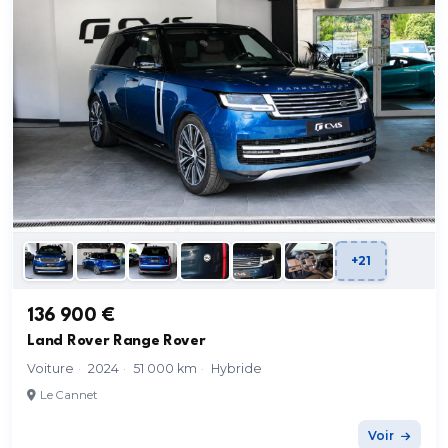
+21
136 900 €
Land Rover Range Rover
Voiture
·
2024
·
51 000 km
·
Hybride
Le Cannet
Voir