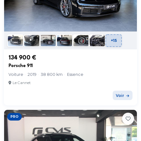
+15
134 900 €
Porsche 911
Voiture
·
2019
·
38 800 km
·
Essence
Le Cannet
Voir
PRO