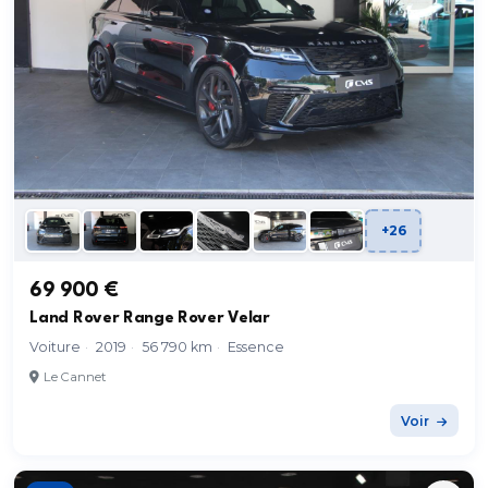
+26
69 900 €
Land Rover Range Rover Velar
Voiture
·
2019
·
56 790 km
·
Essence
Le Cannet
Voir