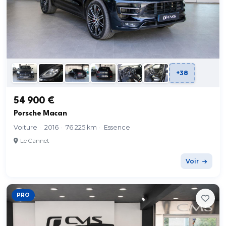
+38
54 900 €
Porsche Macan
Voiture
·
2016
·
76 225 km
·
Essence
Le Cannet
Voir
PRO