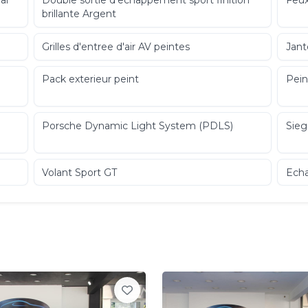
al
Double sortie d'echappement sport finition
Feux
brillante Argent
Grilles d'entree d'air AV peintes
Jant
Pack exterieur peint
Pein
Porsche Dynamic Light System (PDLS)
Sieg
Volant Sport GT
Ech