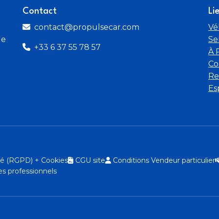
Contact
Li
contact@propulsecar.com
Vé
de
Se
+33 6 37 55 78 57
À 
Co
Re
Es
ité (RGPD) + Cookies
CGU site
Conditions Vendeur particulier
s professionnels