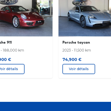
che 911
Porsche taycan
 • 188,000 km
2023 • 11,500 km
900 €
74,900 €
oir détails
Voir détails