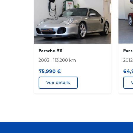
Porsche 911
Pors
2003 • 113,200 km
2012
75,990 €
64,
Voir détails
V