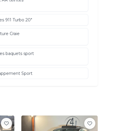
 AR teintes
es 911 Turbo 20"
ture Craie
es baquets sport
appement Sport