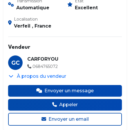
Transmission
État
Automatique
Excellent
Localisation
Verfeil , France
Vendeur
CARFORYOU
GC
0684765072
À propos du vendeur
Envoyer un message
Appeler
Envoyer un email