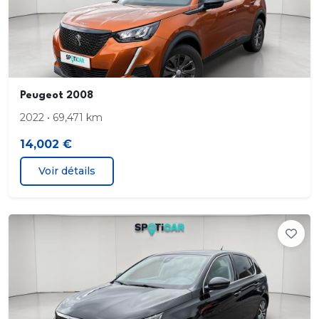
Préparation Isofix
Prise s 12V AV
Programme de stabilité de remorque
Peugeot 2008
Protection des seuils de portes inox
2022 • 69,471 km
14,002 €
Récupération d énergie au freinage moteur
Voir détails
Régulateur de vitesse
Réservoir principal 40 litres
Rétroviseurs rabattables électriquement
Sièges AR banquette. 3 places. assise fixe.
rabattables 2/3-1/3