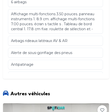
6 airbags
Affichage multi-fonctions 3.50 pouces. panneau
instruments 1. 8.9 cm. affichage multi-fonctions
7.00 pouces. écran s tactile s . Tableau de bord
central 1. 17.8 cm fixe. roulette de sélection et -
Airbags rideaux latéraux AV & AR
Alerte de sous-gonflage des pneus
Antipatinage
Assistance au freinage d urgence
Avertisseur de franchissement de ligne vitesse
max de déclenchement 180 km/h 112 mph
Autres véhicules
Climatisation