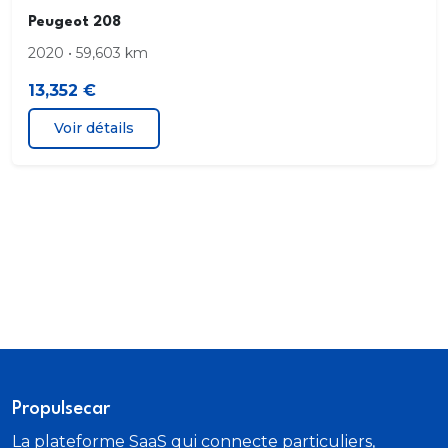
0. 0 et 0
Peugeot 208
Phares ellipsoïdaux. ampoules feux de croisement
2020 • 59,603 km
LED. ampoules feux de route LED
13,352 €
Port de chargement USB . position avant
Voir détails
Système d aide au stationnement emplacement
AR. de type Capteur
Rétroviseurs extérieurs caméra côté conducteur.
côté passager. ton caisse. électriques. chauffants.
rappels de clignotants intégrés
Propulsecar
La plateforme SaaS qui connecte particuliers,