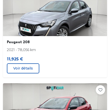
Avertisseur de temps de conduite
Bandeau entre feux AR Noir brillant
Banquette AR 1/3-2/3
Peugeot 208
Bluetooth
2021 • 78,056 km
Calandre avec grille supérieure avec marquage
11,925 €
chrome brillant et enjoliveur supérieur noir grainé
Voir détails
Calandre avec marquage à chaud chrome brillant
Calandre haut de gamme avec grille supérieure
avec marquage couleur caisse et enjoliveur
supérieur noir brillant
Canule d'échappement non chromée