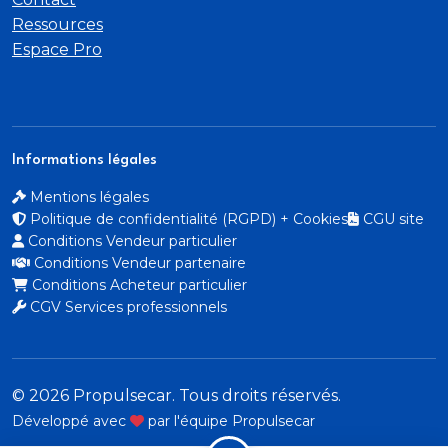
latérales AR avec étiquettes de localisation
Ressources
Espace Pro
et Top Tether
Habitacle et ciel de pavillon gris clair
Jupes de pare-chocs AR inférieure et supérieure
Informations légales
Noir grainée
Mentions légales
Politique de confidentialité (RGPD) + Cookies
CGU site
Kit de dépannage de pneumatique
Conditions Vendeur particulier
Conditions Vendeur partenaire
Lève-vitres AV séquentiels avec anti-pincement
Conditions Acheteur particulier
CGV Services professionnels
Lève-vitres AV/AR électriques et séquentiels avec
antipincement
Mirror Screen
© 2026 Propulsecar. Tous droits réservés.
Développé avec
par l'équipe Propulsecar
Pare-brise teinté acoustique