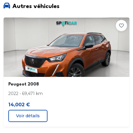
Autres véhicules
parkings
météo
recherche locale)
abonnement 3 ans inclus
Connexion automatique et permanente via carte
SIM intégrée au véhicule
Peugeot 2008
Pack Safety
2022 • 69,471 km
14,002 €
Projecteurs "Peugeot LED Technology" avec feux
diurnes à LED
Voir détails
Verrouillage automatique de tous les ouvrants en
roulant