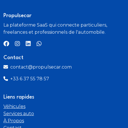
Direction assistée électrique
Propulsecar
Détection de sous-gonflage indirecte
La plateforme SaaS qui connecte particuliers,
freelances et professionnels de l'automobile.
Eclairage coffre à lampe
Eclairage intérieur à ampoules : plafonnier AV à 3
spots (1 lampe et 2 liseuses)
Contact
contact@propulsecar.com
Ecran tactile capacitif 7" couleur
+33 6 37 55 78 57
ESP
Liens rapides
Feux AR halogènes
Véhicules
Filets aumônières au dos des sièges AV
Services auto
À Propos
Fixations suivant norme ISOFIX aux places
Contact