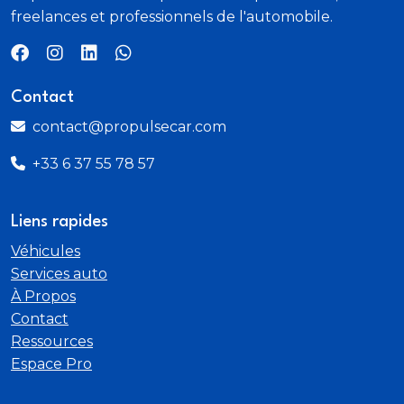
AMG Line
freelances et professionnels de l'automobile.
Service connecté : Navigation MBUX Premium
Contact
Train de roulement confort avec châssis surbaissé
contact@propulsecar.com
Prééquipement pour radio digitale
+33 6 37 55 78 57
AMG Line Premium
Liens rapides
Filet au dos des sièges avant
Véhicules
Régulateur de vitesse TEMPOMAT avec limiteur
Services auto
de vitesse
À Propos
Contact
Banquette arrière rabattable 40/20/40
Ressources
Espace Pro
Vitrage athermique foncé