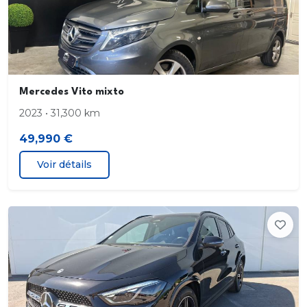
la navigation
Norme d émissions EU6
Volant à gauche
Mercedes Vito mixto
Rétroviseur à gradation automatique
2023 • 31,300 km
49,990 €
Hayon EASY-PACK
Voir détails
Kit carrosserie AMG
Soutien lombaire à 4 réglages
Freinage d urgence assisté actif
Système de recharge sans fil pour smartphone
Tapis de sol AMG