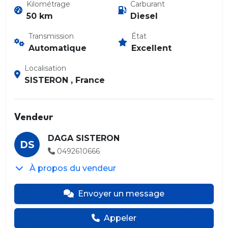
Kilométrage
Carburant
50 km
Diesel
Transmission
État
Automatique
Excellent
Localisation
SISTERON , France
Vendeur
DAGA SISTERON
DS
0492610666
À propos du vendeur
Envoyer un message
Appeler