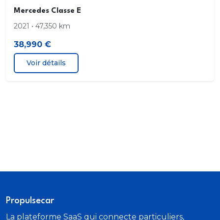
Mercedes Classe E
Boite de vitesses automatique 8G-DCT
2021 • 47,350 km
Sonorité sportive du moteur
38,990 €
Voir détails
Antenne GPS
Avertisseur de sortie du véhicule à l arrêt
Siège conducteur à réglages électriques avec
fonction Mémoires
Dispositif d attelage et ESP® avec système de
stabilisation de la remorque
Double porte gobelet
Propulsecar
Palettes de changements de rapports galvanisées
La plateforme SaaS qui connecte particuliers,