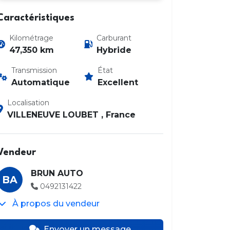
Caractéristiques
Kilométrage
Carburant
47,350 km
Hybride
Transmission
État
Automatique
Excellent
Photo 2 / 19
Localisation
VILLENEUVE LOUBET , France
Vendeur
BRUN AUTO
BA
0492131422
À propos du vendeur
Envoyer un message