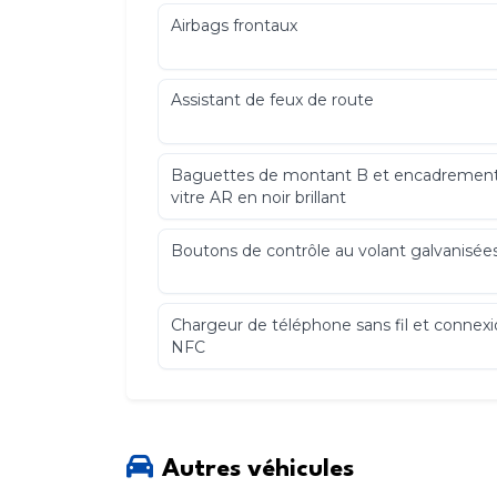
Airbags frontaux
Assistant de feux de route
Baguettes de montant B et encadremen
vitre AR en noir brillant
Boutons de contrôle au volant galvanisée
Chargeur de téléphone sans fil et connex
NFC
Console centrale en frêne noir à pores ouv
Autres véhicules
5 m