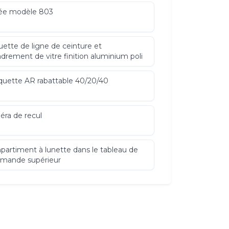
ée modèle 803
ette de ligne de ceinture et
drement de vitre finition aluminium poli
uette AR rabattable 40/20/40
ra de recul
artiment à lunette dans le tableau de
mande supérieur
e de charge pour boîtier mural et bornes
echarge publiques
 2