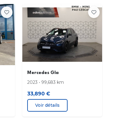
AMIC SELECT
t
ues de frein perforés et étriers de frein
uments COC Euro 6
ctivation automatique de l'airbag
Mercedes Gla
ager AV
2023 • 99,683 km
33,890 €
irage Intérieur
Voir détails
 (12
pement pour Pack rétroviseurs