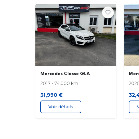
Câble de charge pour prise domestique
DYNAMIC SELECT avec 5 modes de cond
: Confort
Sport+
finition argent
Double bosselage prononcé sur le capot
Mercedes Classe GLA
Mer
2017 • 74,000 km
2020
31,990 €
32,
Détecteur d'angle mort
Voir détails
V
Eclairage d'ambiance avec 64 tonalités
différentes et 3 zones de couleur
3")