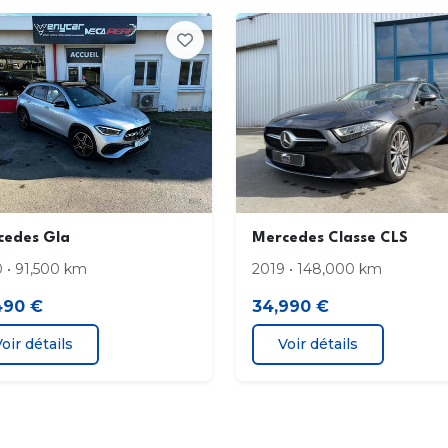
type E/F CEE 7/7
DYN
uite
Eco
Spor
Individuel
Disq
frappés du monogramme Mercedes-Benz
Doc
Double porte-gobelets
Désa
cedes Gla
Mercedes Classe CLS
pass
 • 91,500 km
2019 • 148,000 km
490 €
34,990 €
Détecteur de panneaux de signalisation
Ecla
oir détails
Voir détails
Ecran média de 31
2 cm
Equipement pour AMG Line extérieur
Equi