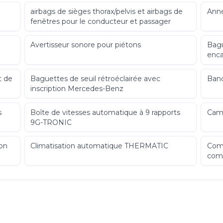
airbags de sièges thorax/pelvis et airbags de
Ann
fenêtres pour le conducteur et passager
Avertisseur sonore pour piétons
Bagu
enca
t de
Baguettes de seuil rétroéclairée avec
Banq
inscription Mercedes-Benz
s
Boîte de vitesses automatique à 9 rapports
Camé
9G-TRONIC
ion
Climatisation automatique THERMATIC
Comp
com
erts
Contrôle de la pression des pneumatiques
Câbl
de r
monophasé
type