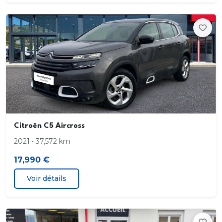
Condamnation centralisée à distance. incluant les
lève-vitres
Conduite autonome autonomie partielle
Contrôle des phares allumage automatique. feux
de route/croisement automatiques. réglage en
hauteur manuel
Détection panneaux signalisation
Citroën C5 Aircross
2021 • 37,572 km
Eclair latéral
17,990 €
Ecran de divertissement 7.0 " tactile. AV et 17.8
Voir détails
ESP
Essuie-glaces à capteur de pluie