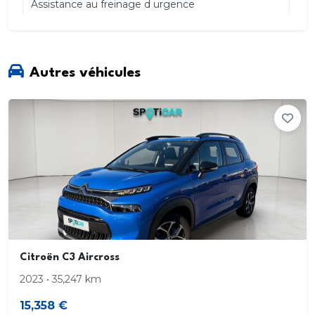
Assistance au freinage d urgence
Avertisseur de franchissement de ligne avec
action sur la direction
Autres véhicules
Bouton démarrage
Rétroviseurs rabattables électriquement
Sièges AR individuels. 3 places. assise fractionnée.
individuel. assise rabattable. plancher plat
Smart card Smart key manuel
Spots de lecture AV
Citroën C3 Aircross
Synthèse/reconnaissance vocale
2023 • 35,247 km
Système de navigation visualisation 3D et voix.
15,358 €
info trafic. avec écran tactile. affichage couleur. 7.0