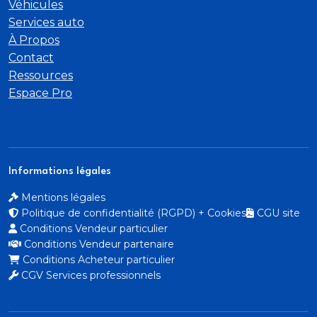
Véhicules
Services auto
Phares à surface complexe. ampoules feux de
À Propos
croisement halogènes. ampoules feux de route
Contact
halogènes
Ressources
Intégration mobile Apple CarPlay. Android Auto. 0.
Espace Pro
0. 0 et 0
Port de chargement USB . position avant
Informations légales
Mémoire interne/disque durde
Mentions légales
Connexion Bluetooth inclut musique en streaming
Politique de confidentialité (RGPD) + Cookies
CGU site
Conditions Vendeur particulier
Reconnaissance vocale gérant téléphone et
Conditions Vendeur partenaire
navigation
Conditions Acheteur particulier
CGV Services professionnels