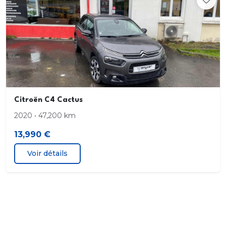
Feux à LED clignotants. feux de jour et feux
arrières
Frein à main électrique
Information espace de stationnement
Limiteur de vitesse
Citroën C4 Cactus
2020 • 47,200 km
Ouverture coffre à distance par télécommande
13,990 €
Pare-brise panoramique
Voir détails
Préparation Isofix
Prise s 12V AV et AR
Rails de toit chromés