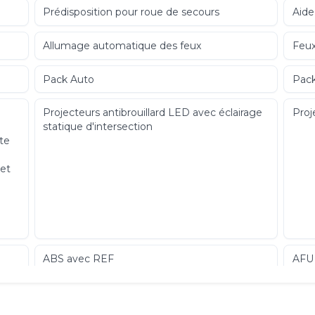
Prédisposition pour roue de secours
Aide
Allumage automatique des feux
Feux
Pack Auto
Pack
Projecteurs antibrouillard LED avec éclairage
Proj
statique d'intersection
rte
 et
e
ABS avec REF
AFU
latéraux AV et rideaux
Banq