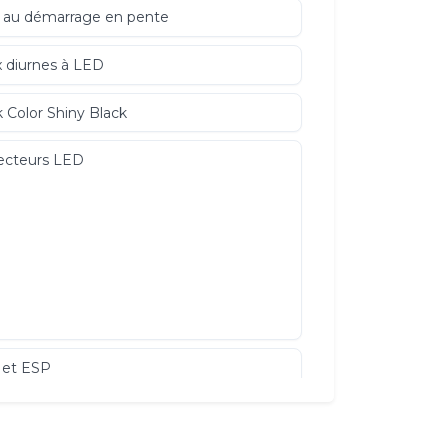
 au démarrage en pente
 diurnes à LED
 Color Shiny Black
ecteurs LED
 et ESP
uette AR fractionnable 2/3 - 1/3