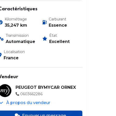
Caractéristiques
Kilométrage
Carburant
35,247 km
Essence
Transmission
État
Automatique
Excellent
Photo 2 / 26
Localisation
France
Vendeur
PEUGEOT BYMYCAR ORNEX
0603662286
À propos du vendeur
Envoyer un message