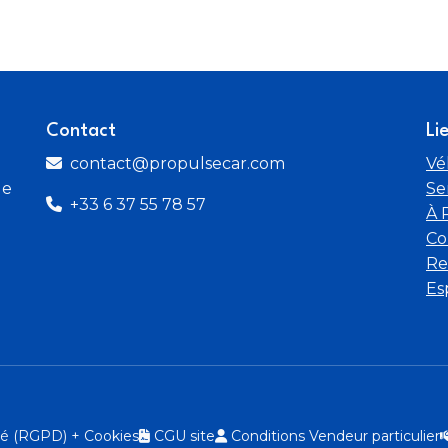
Contact
Li
contact@propulsecar.com
Vé
de
Se
+33 6 37 55 78 57
À 
Co
Re
Es
ité (RGPD) + Cookies
CGU site
Conditions Vendeur particulier