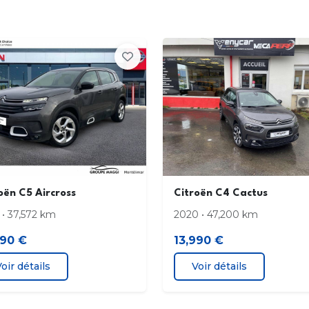
Condamnation centralisée avec 2 PLIP HF
Coqu
Décors extérieurs Noir Brillant
Déte
Mat
Enjoliveurs de projecteurs Noir Onyx Brillant
Frei
Kit mains libres Bluetooth et prise USB
Lève
séqu
e
Ordinateur de bord
Plan
7"
oën C5 Aircross
Citroën C4 Cactus
isse
Prise 12 V en AV de console centrale
Reha
 • 37,572 km
2020 • 47,200 km
Rétroviseurs extérieurs rabattables
Sabo
990 €
13,990 €
électriquement avec éclairage de seuil
oir détails
Voir détails
HP
Système Stop & Start
Vitr