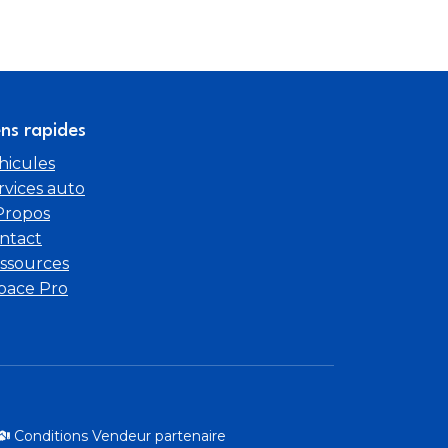
ens rapides
hicules
rvices auto
Propos
ntact
ssources
pace Pro
Conditions Vendeur partenaire