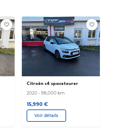
es de rétroviseurs extérieurs Noir Brillant
ction de sous-gonflage
n à main avec insert chrome
-vitres AV et AR électriques et
entiels
cher de coffre escamotable
Citroën c4 spacetourer
usse de siège conducteur
2020 • 98,000 km
ts de protection AV et AR Gris Anthra
15,990 €
Voir détails
es et lunette AR surteintées