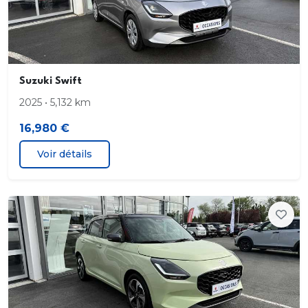
REGULATEUR DE VITESSE
SIEGES CHAUFFANTS
PORT USB
Suzuki Swift
VITRES AR SURTEINTEES
2025 • 5,132 km
16,980 €
VERROUILLAGE CENTRALISE
Voir détails
VITRES ELECTRIQUES
K14D-1296601