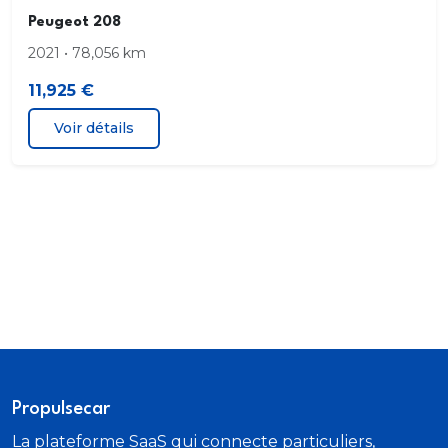
Peugeot 208
Mise à jour Over Air Mises à jour OTA
2021 • 78,056 km
Phares ellipsoïdaux. ampoules feux de croisement
11,925 €
LED. ampoules feux de route LED
Voir détails
Port de chargement USB . position avant et
arrière
Rétroviseurs extérieurs caméra côté conducteur.
côté passager. ton caisse. électriques. chauffants.
rappels de clignotants intégrés
Smart card Smart key gérant démarrage sans clé
Système d aide au stationnement emplacement
AR. de type Capteur
Propulsecar
La plateforme SaaS qui connecte particuliers,