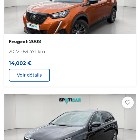
Enregistreur d accident
ESP
Essuie-glaces
Peugeot 2008
Feux à LED feux stop. feux de croisement. feux de
2022 • 69,471 km
jour. feux arrières et feux de route
14,002 €
Airbags rideaux latéraux AV & AR
Voir détails
Limiteur de vitesse
Alerte de sous-gonflage des pneus
Antipatinage
Appel d urgence