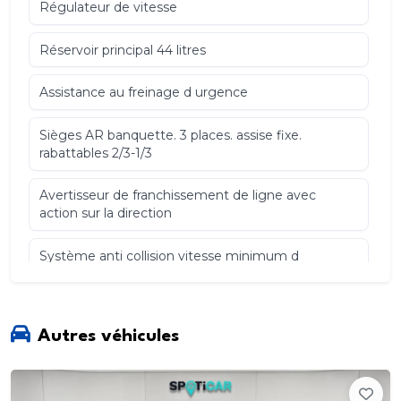
Régulateur de vitesse
Réservoir principal 44 litres
Assistance au freinage d urgence
Sièges AR banquette. 3 places. assise fixe.
rabattables 2/3-1/3
Avertisseur de franchissement de ligne avec
action sur la direction
Système anti collision vitesse minimum d
activation km/h 10. surveillance du conducteur.
feux stop actifs. Freinage d urgence automatique.
freine à vitesse réduite. détection de piéton &
cysliste. alerte sonore. Distance programmable.
Autres véhicules
Actif au dessus de 50 km/h - 30 mph et Actif en
dessous de 50 km/h - 30 mph