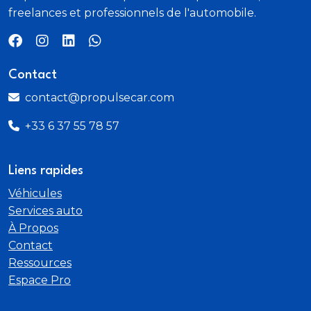
freelances et professionnels de l'automobile.
Accoudoir central arrière
Avertisseur sonore pour les piétons
Contact
Système multimédia MBUX
contact@propulsecar.com
TIREFIT
+33 6 37 55 78 57
Pre-installation pour DISTRONIC
Liens rapides
AMG Line Premium Plus
Véhicules
Services auto
Capot moteur actif
À Propos
Contact
Pack Premium Plus
Ressources
Espace Pro
Palettes de changements de rapports