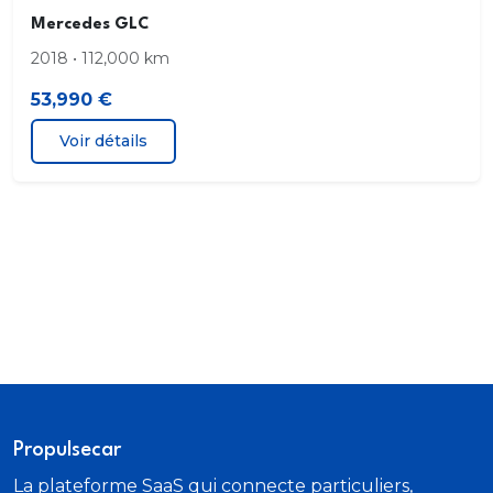
Essuie-glaces avec détecteur de pluie
Mercedes GLC
2018 • 112,000 km
DYNAMIC SELECT
53,990 €
Apple CarPlay
Voir détails
Siège passager avant à réglages électriques avec
fonction Mémoires
KEYLESS-GO
Pack Visibilité
Kit carrosserie AMG
Accès au streaming musical via système
multimédia
Propulsecar
Affichage tête haute
La plateforme SaaS qui connecte particuliers,