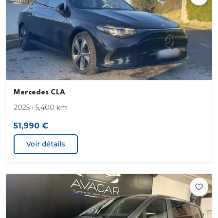
Câble de charge pour boîtier mural et bornes de
recharge publiques
5 m
type 2 (11kW)
Avertisseur de sortie du véhicule à l arrêt
Mercedes CLA
2025 • 5,400 km
Pack USB Plus
51,990 €
Volant sport multifonctions en cuir Nappa
Voir détails
Baguettes de seuil av. inscr.« Mercedes-Benz »
Volant à gauche
Avertisseur de limitation de vitesse