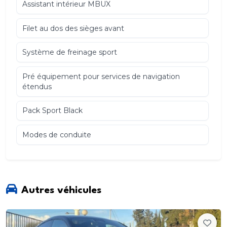
Assistant intérieur MBUX
Filet au dos des sièges avant
Système de freinage sport
Pré équipement pour services de navigation
étendus
Pack Sport Black
Modes de conduite
Radio digitale
Système de contrôle de la pression des
Autres véhicules
pneumatiques
Projecteurs MULTIBEAM LED