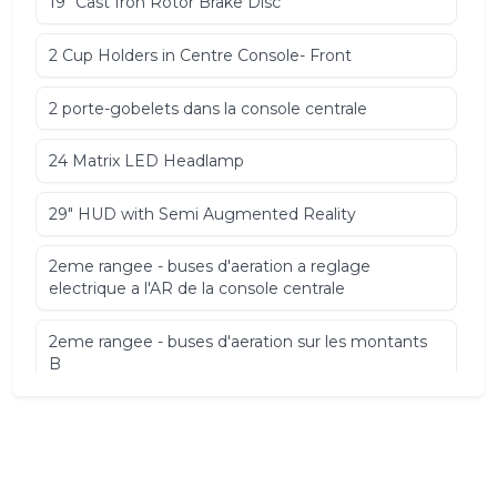
19" Cast Iron Rotor Brake Disc
2 Cup Holders in Centre Console- Front
2 porte-gobelets dans la console centrale
24 Matrix LED Headlamp
29" HUD with Semi Augmented Reality
2eme rangee - buses d'aeration a reglage
electrique a l'AR de la console centrale
2eme rangee - buses d'aeration sur les montants
B
2nd Row - Electrically Adjustable Air Vents on Rear
of Centre Console
2nd Row Hanging Hook