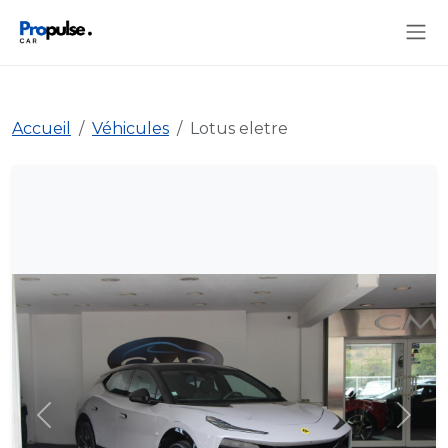
Accueil
Véhicules
Lotus eletre
Précédent
Suiva