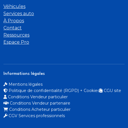
Véhicules
Accoudoir central AR rabattable avec porte-
Services auto
gobelets integres
À Propos
Contact
Adaptive Cruise Control (ACC)
Ressources
Espace Pro
ADB (Adaptive Driving Beam) Function
Affichage des instruments 12
6" cote conducteur et passager
Informations légales
Mentions légales
Affichage tete haute 29" a realite semi-
Politique de confidentialité (RGPD) + Cookies
CGU site
augmentee
Conditions Vendeur particulier
Conditions Vendeur partenaire
Aide au stationnement visuelle (VPA)
Conditions Acheteur particulier
CGV Services professionnels
Aileron AR integre