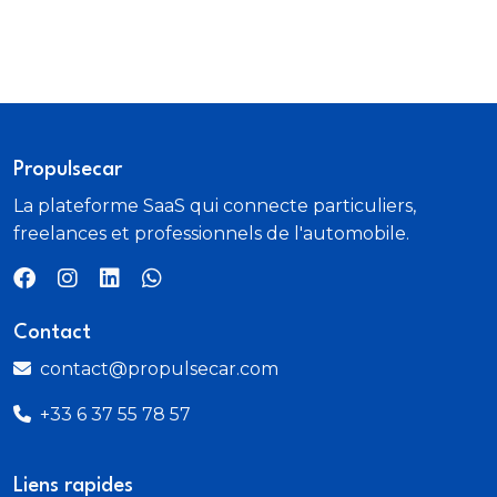
3 ceintures de securite AR a 3 points
3 ceintures de securite AV a 3 points
3 Cup Holders in Centre Console- Rear
Propulsecar
La plateforme SaaS qui connecte particuliers,
3 point Front Seatbelt (Driver & Passenger)
freelances et professionnels de l'automobile.
4 prises USB Type-C
4-Way Electric Adjustable Steering Column - With
Contact
Memory
contact@propulsecar.com
5G Telematics
+33 6 37 55 78 57
8" TFT Screen for 5-Seat Layout
Liens rapides
Acces et sortie sans cle