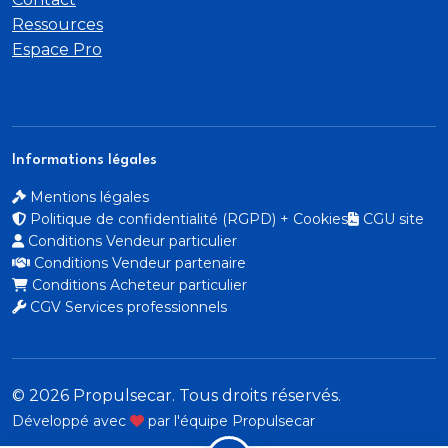
Systeme audio bi-tuner AM/FM Ford SYNC4
Ressources
Espace Pro
avec ecran tactile 8"
DAB
commandes vocales
Informations légales
Mentions légales
2 ports USB
Politique de confidentialité (RGPD) + Cookies
CGU site
Conditions Vendeur particulier
Systeme d'avertissement acoustique (AVAS -
Conditions Vendeur partenaire
Alerte sonore pour pietons)
Conditions Acheteur particulier
CGV Services professionnels
Systeme de navigation Europe et points d'interets
Michelin
Systeme de prevention de collision avec detection
© 2026 Propulsecar. Tous droits réservés.
de pietons
Développé avec
par l'équipe Propulsecar