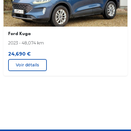
Kit de reparation des pneumatiques
Logo ST-Line sur les ailes gauche et droite
Peinture non metallisee Bleu Abysse
Ford Kuga
Phares antibrouillard AV LED
2023 • 48,074 km
24,690 €
Phares halogenes
Voir détails
Plancher de coffre ajustable
Prise 12V dans le coffre
Regulateur de vitesse
Retroviseur interieur electrochrome
Retroviseurs exterieurs couleur carrosserie