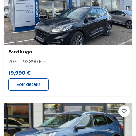
Eclairage d'ambiance interieur
Environnement noir
Feux de jour AV et AR a LED
FordPass Connect avec modem embarque 4 et
Ford Kuga
fonction eCall
2020 • 96,890 km
Frein de stationnement electrique
19,990 €
Voir détails
Grille de calandre ST-Line
Jantes alliage 18" 5x2 branches finition St-Line avec
pneus 225/60 R18
Kit Carrosserie ST-Line