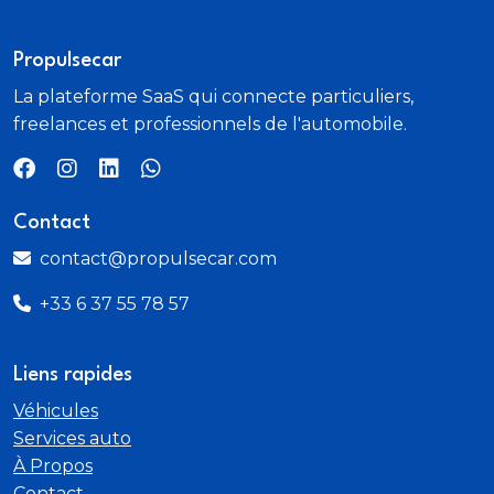
electriques
chauffants et rabattables avec eclairage
Propulsecar
La plateforme SaaS qui connecte particuliers,
Securite enfant (verrouillage manuel des portes
freelances et professionnels de l'automobile.
AR)
Sellerie tissu noir Foundry avec renforts lateraux
Eton
Contact
Siege conducteur reglable en hauteur avec
contact@propulsecar.com
soutien lombaire (8 positions)
+33 6 37 55 78 57
Siege passager reglable en hauteur avec soutien
lombaire (8 positions)
Liens rapides
Sieges sport
Véhicules
Services auto
Suspension ST-Line
À Propos
Contact