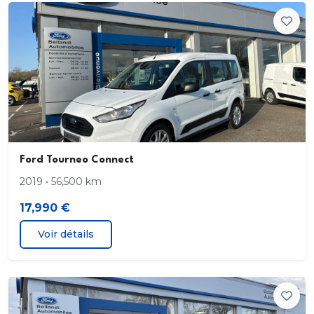
Console centrale avec accoudoir avec 2 prises USB
Contours de vitres noirs
Correcteur electronique de trajectoire (ESP) avec
optimisation du freinage electronique
Desactivation de l'airbag passager
Deverrouillage electrique du hayon
Ford Tourneo Connect
2019 • 56,500 km
Disques de frein AR
17,990 €
Double sortie d'echappement ST-Line
Voir détails
E-shifter (le selecteur de vitesses rotatif
electronique)
Eclairage compartiment coffre