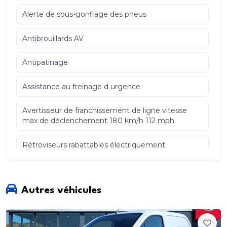
Alerte de sous-gonflage des pneus
Antibrouillards AV
Antipatinage
Assistance au freinage d urgence
Avertisseur de franchissement de ligne vitesse
max de déclenchement 180 km/h 112 mph
Rétroviseurs rabattables électriquement
Sièges AR banquette fractionnée. 3 places. assise
fixe. rabattables 2/3-1/3. plancher plat. trappe à ski
Autres véhicules
Spoiler de toit