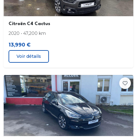
croisement. feux de jour et feux de route
Limiteur de vitesse
Citroën C4 Cactus
Préparation Isofix
2020 • 47,200 km
13,990 €
Prise s 12V AV et AR
Voir détails
Rails de toit noirs
Récupération d énergie au freinage moteur
Régulateur de vitesse
Réservoir principal 45 litres
Capteurs de distance au stationnement
emplacement AR. de type radar