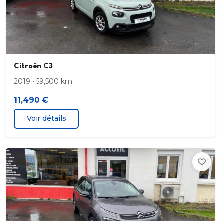
Climatisation 1 zone
6 airbags
Contrôle des phares allumage automatique.
Citroën C3
réglage en hauteur automatique
2019 • 59,500 km
Détection panneaux signalisation
11,490 €
Voir détails
Eclair latéral
Ecran de divertissement 7.0 " tactile. AV et 17.8
ESP
Essuie-glaces à capteur de pluie
Feux à LED projecteurs anti-brouillard. feux de