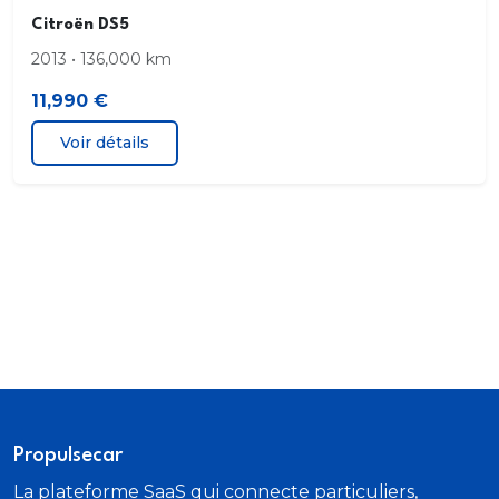
Intégration mobile Apple CarPlay. Android Auto.
Citroën DS5
999. 999. 0 et 0
2013 • 136,000 km
Rétroviseurs extérieurs caméra côté conducteur.
11,990 €
côté passager. ton caisse. électriques. chauffants.
rappels de clignotants intégrés
Voir détails
Connexion Bluetooth inclut musique en streaming
Reconnaissance vocale gérant téléphone et
navigation
Mémoire interne/disque durde 8.00 Gb
Phares à surface complexe. ampoules feux de
croisement LED. ampoules feux de route LED
Port de chargement USB . position avant
Propulsecar
La plateforme SaaS qui connecte particuliers,
Capacité du coffre l sièges en place. sous tablette