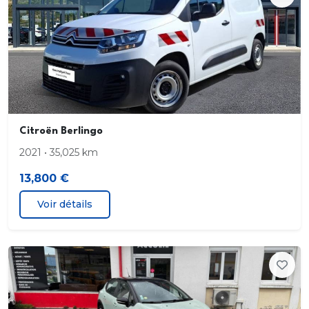
Spots de lecture AV
Synthèse/reconnaissance vocale
Système de navigation guidage par carte & voix.
info trafic. avec écran tactile. affichage couleur. 9.0
pouces. données sur mémoire interne/disque dur.
22.9 et 36
Citroën Berlingo
Système détection de collision vitesse minimum d
2021 • 35,025 km
activation km/h 30. surveillance du conducteur.
feux stop actifs. inclut le freinage automatique.
13,800 €
freine à vitesse réduite. détection de piéton. alerte
sonore. Distance programmable. Actif au dessus
Voir détails
de 50 km/h - 30 mph et Actif en dessous de 50
km/h - 30 mph
Température extérieure
Volant cuir. réglable en hauteur. réglable en
profondeur. multi-fonctions