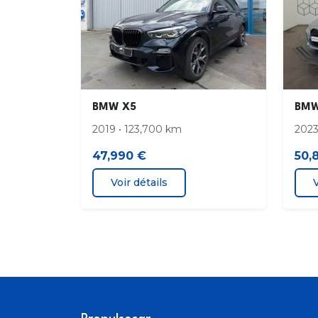
BMW X5
BMW
2019 • 123,700 km
2023
47,990 €
50,
Voir détails
V