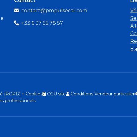
Contact
Li
contact@propulsecar.com
Vé
de
Se
+33 6 37 55 78 57
À 
Co
Re
Es
ité (RGPD) + Cookies
CGU site
Conditions Vendeur particulier
s professionnels