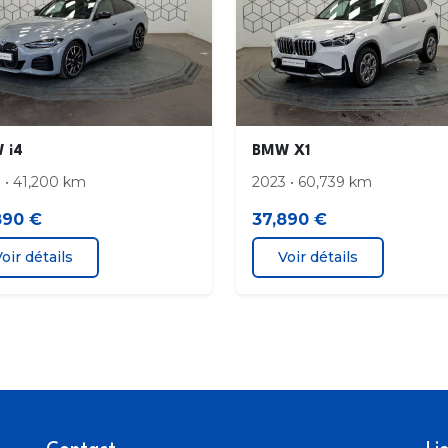
 i4
BMW X1
 • 41,200 km
2023 • 60,739 km
890 €
37,890 €
oir détails
Voir détails