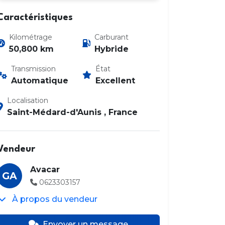
Caractéristiques
Kilométrage
Carburant
50,800 km
Hybride
Transmission
État
Automatique
Excellent
Photo 2 / 23
Localisation
Saint-Médard-d'Aunis , France
Vendeur
Avacar
GA
0623303157
À propos du vendeur
Envoyer un message