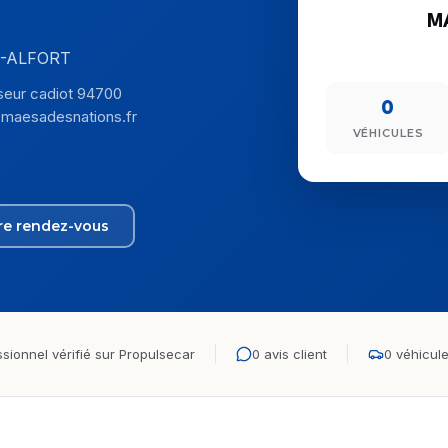
M
NS-ALFORT
eur cadiot 94700
0
maesadesnations.fr
VÉHICULES
re rendez-vous
sionnel vérifié sur Propulsecar
0 avis client
0 véhicule