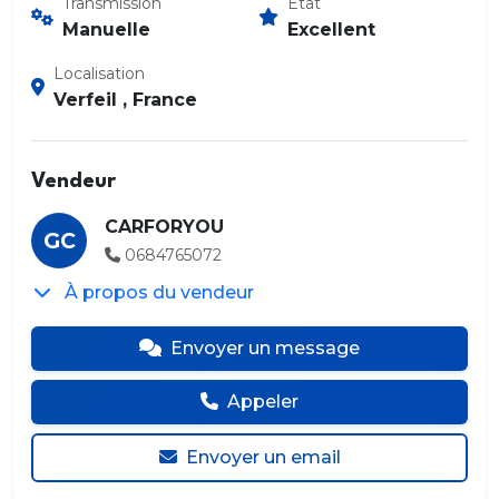
Transmission
État
Manuelle
Excellent
Localisation
Verfeil , France
Vendeur
CARFORYOU
GC
0684765072
À propos du vendeur
Envoyer un message
Appeler
Envoyer un email