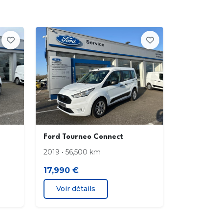
 stop central
issage de porte Niveau 2
/essuie-glaces a intermittence variable
-brise anti-reflets UV
-soleil conducteur avec miroir de
toisie et poche de rangement
Ford Tourneo Connect
es antibrouillard AV
2019 • 56,500 km
17,990 €
nees de porte AR battante couleur unie
Voir détails
eau de levier de vitesses urethane