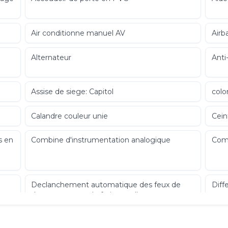
Air conditionne manuel AV
Airb
Alternateur
Anti
Assise de siege: Capitol
colo
Calandre couleur unie
Cein
s en
Combine d'instrumentation analogique
Comm
Declanchement automatique des feux de
Diff
detresse en cas de freinage d'urgence
Eclairage du compartiment de chargement
Ecla