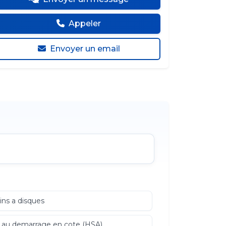
Appeler
Envoyer un email
eins a disques
 au demarrage en cote (HSA)