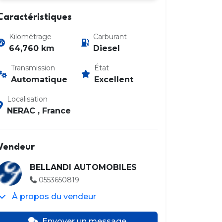
Caractéristiques
Kilométrage
Carburant
64,760 km
Diesel
Transmission
État
Automatique
Excellent
Photo 2 / 30
Localisation
NERAC , France
Vendeur
BELLANDI AUTOMOBILES
0553650819
À propos du vendeur
Envoyer un message