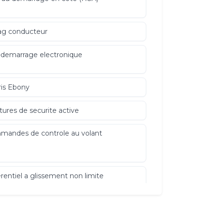
ag conducteur
-demarrage electronique
ris Ebony
tures de securite active
andes de controle au volant
erentiel a glissement non limite
irage interieur