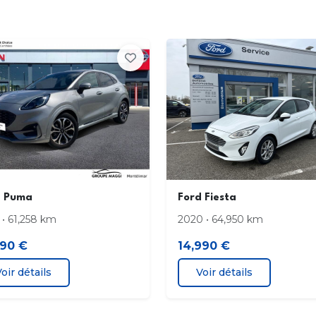
Feux de jour
Feux
FordPass Connect
Garn
Kit de reparation des pneus
Lave
Ordinateur de bord
Pare
Pare-chocs AV couleur carrosserie
Pare
cour
d Puma
Ford Fiesta
Phares antibrouillard AR
Phar
 • 61,258 km
2020 • 64,950 km
390 €
14,990 €
Plafonnier avec 2 lecteur de cartes
Poig
oir détails
Voir détails
Poignees de portes couleur unie
Pomm