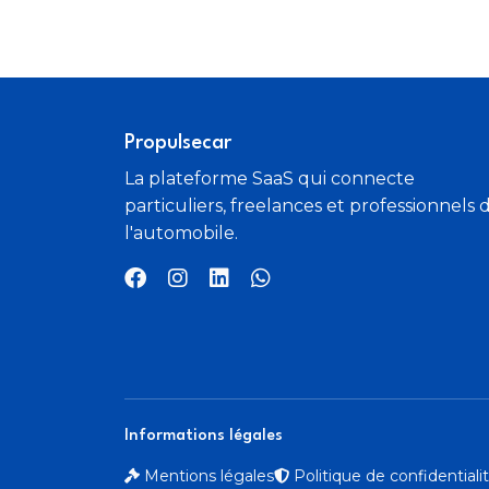
Porte laterale droite
Prise 12V a la console centrale
Protections laterales Noir
Propulsecar
Retroviseur interieur jour/nuit
La plateforme SaaS qui connecte
particuliers, freelances et professionnels 
l'automobile.
Retroviseurs exterieurs avec vision angle
mort
enjoliveurs et pneumatiques 205/60 R16
Spoiler de pare-chocs AV
prise USB
Informations légales
Mentions légales
Politique de confidential
Trappe a carburant Ford EasyFuel