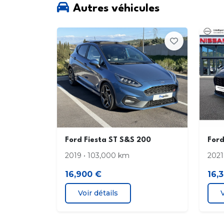
Autres véhicules
Ecrous antivol
Filtre a pollen
Grille de radiateur
Leve-vitres AV electriques a impulsion en
descente cote conducteur
Pare-chocs AR coleur unie
Ford Fiesta ST S&S 200
For
Pare-soleil passager
2019 • 103,000 km
2021
16,900 €
16,
Phares halogenes
Voir détails
V
Poignees de porte noires