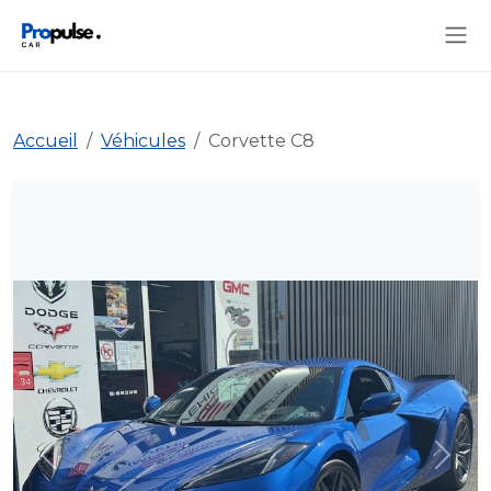
Accueil
Véhicules
Corvette C8
Précédent
Suiva