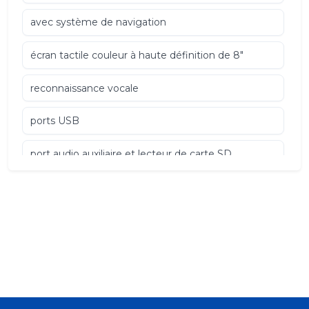
avec système de navigation
écran tactile couleur à haute définition de 8"
reconnaissance vocale
ports USB
port audio auxiliaire et lecteur de carte SD
Système d?enregistrement des performances du
véhicule Système audio Bose Performance Series
à 14 haut-parleurs
équipé d?une technologie de suppression active
du bruit Sièges électrique chauffants et ventilés
avec réglages lombaires Sélecteur de mode de
conduite Rétroviseurs extérieurs dégivrant
réglables et repliables électriquement