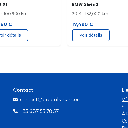
 X1
BMW Série 3
 • 100,900 km
2014 • 132,000 km
990 €
17,490 €
oir détails
Voir détails
Contact
Li
contact@propulsecar.com
Vé
de
Se
+33 6 37 55 78 57
À 
Co