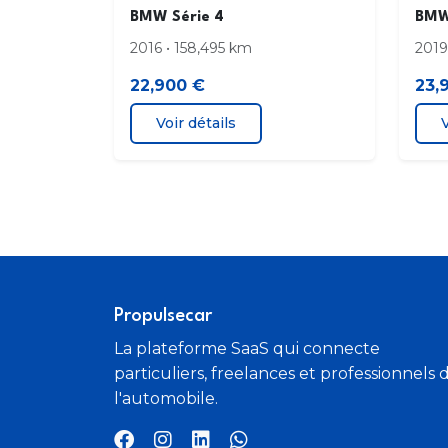
BMW Série 4
BMW
2016 • 158,495 km
2019
22,900 €
23,
Voir détails
V
Propulsecar
La plateforme SaaS qui connecte
particuliers, freelances et professionnels 
l'automobile.