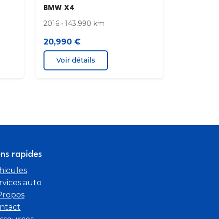
BMW X4
2016 • 143,990 km
20,990 €
Voir détails
ens rapides
hicules
rvices auto
Propos
ntact