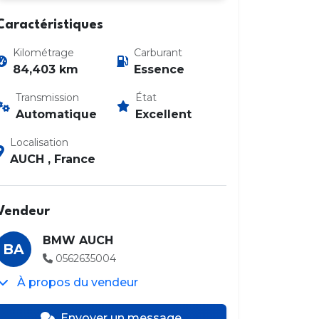
Caractéristiques
Kilométrage
Carburant
84,403 km
Essence
Transmission
État
Automatique
Excellent
Photo 2 / 50
Localisation
AUCH , France
Vendeur
BMW AUCH
BA
0562635004
À propos du vendeur
Envoyer un message