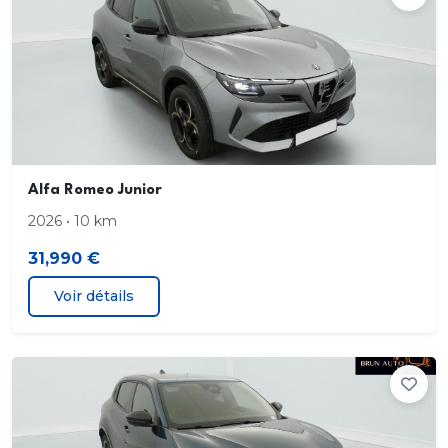
Radio DAB
Assistant de maintien dans la voie
Alerte de rappel de présence sur les sièges AR
Frein de parking électrique
Feux AR Full-Led
Alfa Romeo Junior
2026 • 10 km
Détecteur d'angles morts
31,990 €
Peinture Pastel Blanc Sempione : option incluse
Voir détails
(valeur : 0 Eur TTC)
Jantes alliage 18" Fori avec pneumatiques été
215/55 R18 99V : option incluse (valeur : 880 Eur
TTC)
Vitres AV/AR électriques