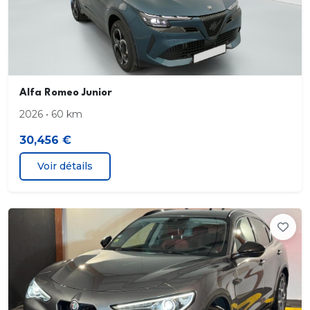
Combiné d'instruments digital 10
25" Cannochiale
Alfa Romeo Junior
Sélecteur de mode de conduite DNA (3 modes)
2026 • 60 km
6 airbags (Frontaux
30,456 €
latéreux et rideaux)
Voir détails
Climatisation automatique mono-zone
Scudetto Leggenda
Body kit noir brillant
Volant en cuir multifonction