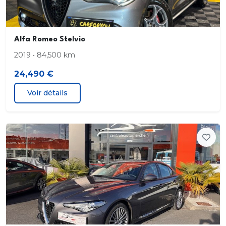
Pédalier et seuils de porte en aluminium
Eclairage d'ambiance (Cannocchiale
Alfa Romeo Stelvio
2019 • 84,500 km
aérateurs latéraux et tunnel centrale)
24,490 €
Sellerie Spiga
Voir détails
Freinage d'urgence autonome urbain (détection
des usagers vulnérables)
Régulateur de vitesse adaptatif intelligent avec
lecture des panneaux
Pack Techno : Rétroviseur intérieur électro-
chromatique Chargeur de téléphone à induction
Assistance de conduite semi-autonome
(autoroute et trafic dense) Projecteurs adaptatifs