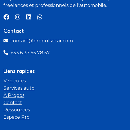
TCS
freelances et professionnels de l'automobile.
Boîte automatique sequentiel 6 rapports
Detection de perte de pression des pneumatiques
Contact
contact@propulsecar.com
Verrouillage centralisé
+33 6 37 55 78 57
Vitres AR surteintées
Liens rapides
Véhicules
Services auto
À Propos
Contact
Ressources
Espace Pro