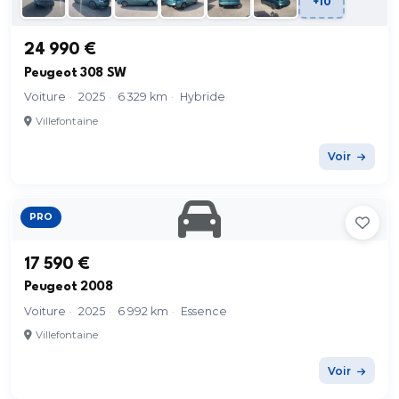
+10
24 990 €
Peugeot 308 SW
Voiture
·
2025
·
6 329 km
·
Hybride
Villefontaine
Voir
PRO
17 590 €
Peugeot 2008
Voiture
·
2025
·
6 992 km
·
Essence
Villefontaine
Voir