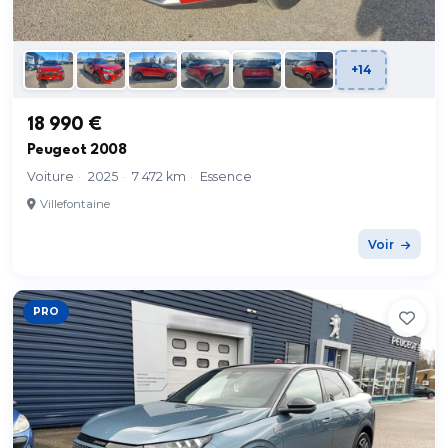
+14
18 990 €
Peugeot 2008
Voiture
·
2025
·
7 472 km
·
Essence
Villefontaine
Voir
PRO