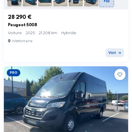
+10
28 290 €
Peugeot 5008
Voiture
·
2025
·
21 208 km
·
Hybride
Villefontaine
Voir
PRO