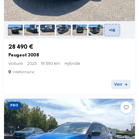
+16
28 490 €
Peugeot 3008
Voiture
·
2025
·
19 390 km
·
Hybride
Villefontaine
Voir
PRO