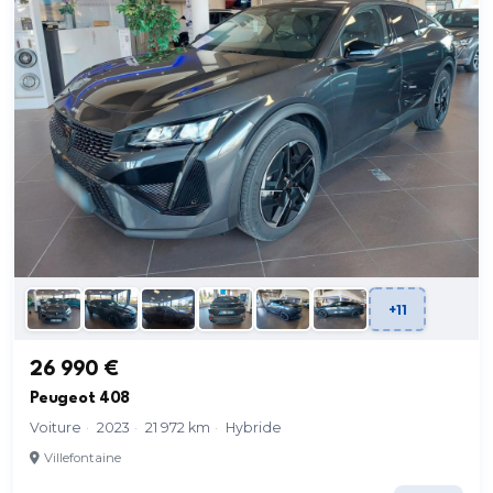
+11
26 990 €
Peugeot 408
Voiture
·
2023
·
21 972 km
·
Hybride
Villefontaine