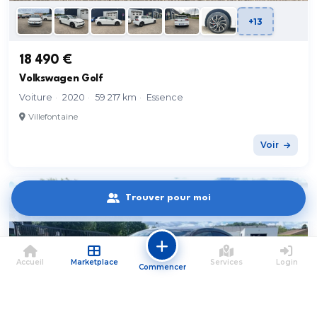
+13
18 490 €
Volkswagen Golf
Voiture
·
2020
·
59 217 km
·
Essence
Villefontaine
Voir
PRO
Trouver pour moi
Accueil
Marketplace
Services
Login
Commencer