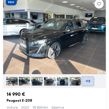
PRO
+13
14 990 €
Peugeot E-208
Voiture
·
2020
·
59 835 km
·
Essence