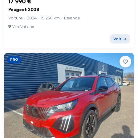
17 990 €
Peugeot 2008
Voiture
·
2024
·
19 230 km
·
Essence
Villefontaine
Voir
PRO