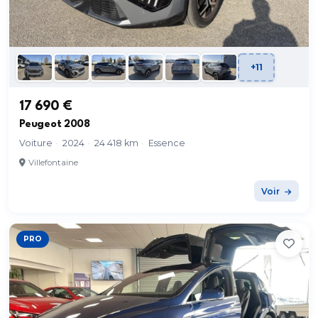
+11
17 690 €
Peugeot 2008
Voiture
·
2024
·
24 418 km
·
Essence
Villefontaine
Voir
PRO