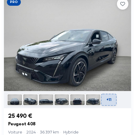
PRO
+11
25 490 €
Peugeot 408
Voiture
·
2024
·
36 397 km
·
Hybride