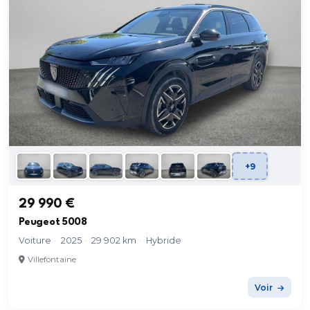
+9
29 990 €
Peugeot 5008
Voiture
·
2025
·
29 902 km
·
Hybride
Villefontaine
Voir