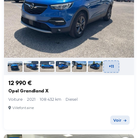
+11
12 990 €
Opel Grandland X
Voiture
·
2021
·
108 432 km
·
Diesel
Villefontaine
Voir