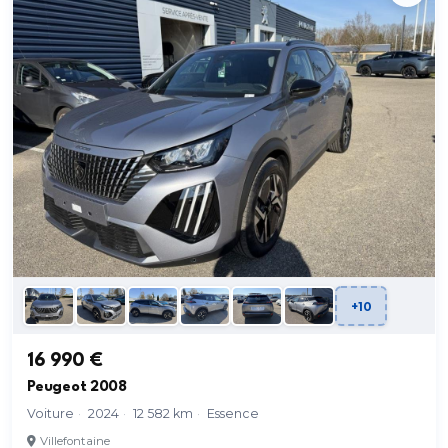
+10
16 990 €
Peugeot 2008
Voiture
·
2024
·
12 582 km
·
Essence
Villefontaine