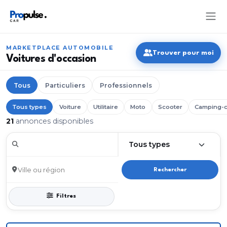
MARKETPLACE AUTOMOBILE
Trouver pour moi
Voitures d'occasion
Tous
Particuliers
Professionnels
Tous types
Voiture
Utilitaire
Moto
Scooter
Camping-c
21
annonces disponibles
Rechercher
Filtres