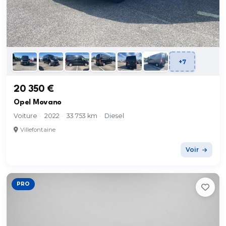
+7
20 350 €
Opel Movano
Voiture
·
2022
·
33 753 km
·
Diesel
Villefontaine
Voir
PRO