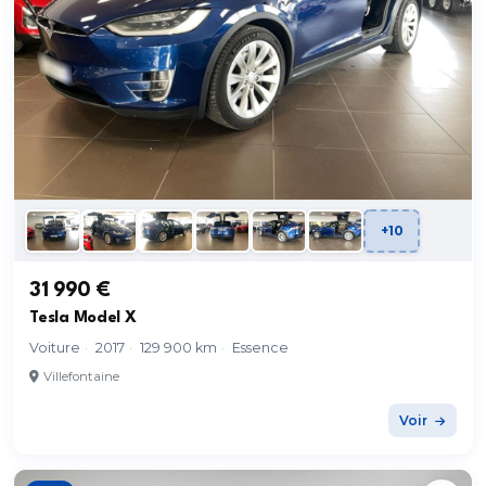
+10
31 990 €
Tesla Model X
Voiture
·
2017
·
129 900 km
·
Essence
Villefontaine
Voir