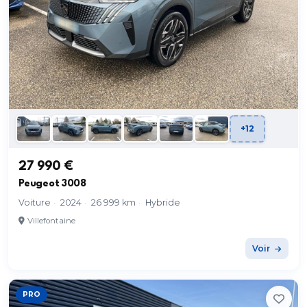
+12
27 990 €
Peugeot 3008
Voiture
·
2024
·
26 999 km
·
Hybride
Villefontaine
Voir
PRO