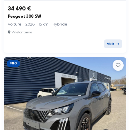
34 490 €
Peugeot 308 SW
Voiture
·
2026
·
15 km
·
Hybride
Villefontaine
Voir
PRO