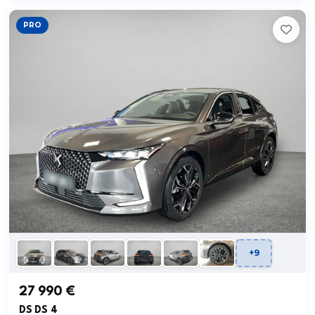
PRO
+9
27 990 €
DS DS 4