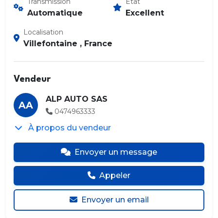
Transmission
État
Automatique
Excellent
Localisation
Villefontaine , France
Vendeur
ALP AUTO SAS
AA
0474963333
À propos du vendeur
Envoyer un message
Appeler
Envoyer un email