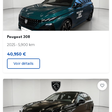
Intégration mobile Apple CarPlay. Android Auto.
999. 999. 0. connexion sans fil Apple et connexion
sans fil Android
Hayon Electrique
Sellerie Alcantara Cuir
Peugeot 308
2025 • 5,900 km
40,950 €
Voir détails