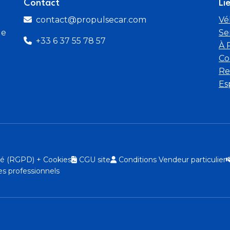
Contact
Li
contact@propulsecar.com
Vé
de
Se
+33 6 37 55 78 57
À 
Co
Re
Es
ité (RGPD) + Cookies
CGU site
Conditions Vendeur particulier
s professionnels