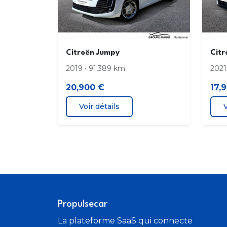
Citroën Jumpy
Citr
2019 • 91,389 km
2021
20,900 €
17,
Voir détails
V
Propulsecar
La plateforme SaaS qui connecte