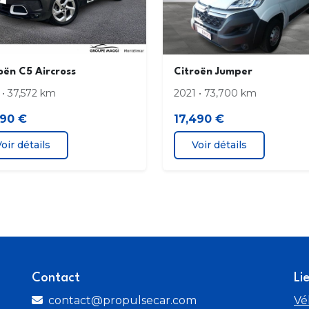
oën C5 Aircross
Citroën Jumper
 • 37,572 km
2021 • 73,700 km
990 €
17,490 €
oir détails
Voir détails
Contact
Li
contact@propulsecar.com
Vé