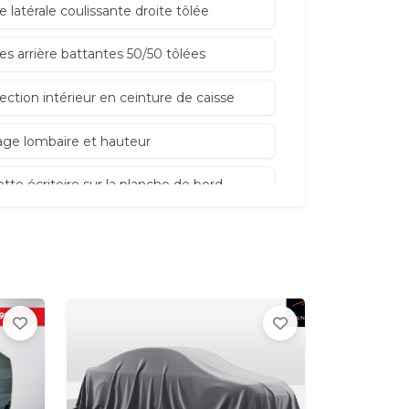
e latérale coulissante droite tôlée
es arrière battantes 50/50 tôlées
ection intérieur en ceinture de caisse
age lombaire et hauteur
ette écritoire sur la planche de bord