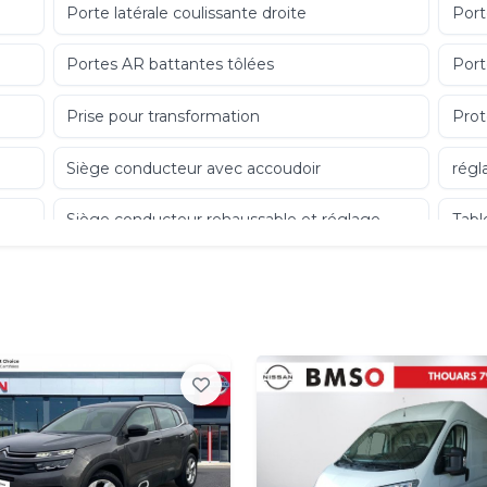
Porte latérale coulissante droite
Port
Portes AR battantes tôlées
Port
Prise pour transformation
Prot
Siège conducteur avec accoudoir
régl
Siège conducteur rehaussable et réglage
Tabl
lombaires
Volant réglable en profondeur