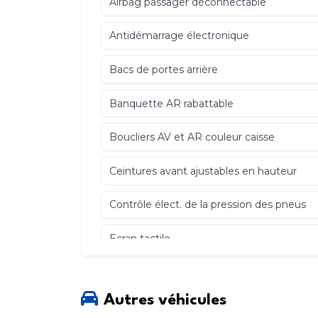
Airbag passager déconnectable
Antidémarrage électronique
Bacs de portes arrière
Banquette AR rabattable
Boucliers AV et AR couleur caisse
Ceintures avant ajustables en hauteur
Contrôle élect. de la pression des pneus
Ecran tactile
Feux de jour
Autres véhicules
Fixations Isofix aux places arrières