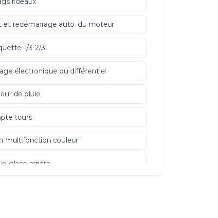
ags rideaux
t et redémarrage auto. du moteur
uette 1/3-2/3
age électronique du différentiel
eur de pluie
pte tours
n multifonction couleur
ie-glace arrière
e à Pollen
ction MP3