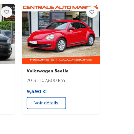
es Alu
es de lecture à l'arrière
tte AR dégivrante
ir de courtoisie passager éclairé
es halogènes
Volkswagen Beetle
eau de levier vitesse en cuir
2013 • 107,800 km
9,490 €
e 12V
Voir détails
e USB
lateur de vitesse