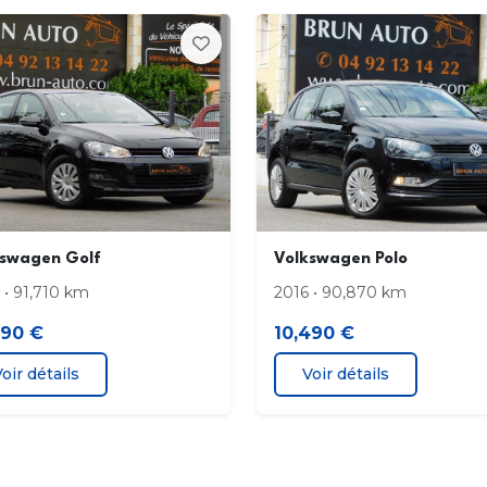
GPS Cartographique
Jant
Lampe de coffre
Lamp
Lecteur carte SD
Lune
Miroir de courtoisie conducteur éclairé
Miro
Pédalier sport
Phar
kswagen Golf
Volkswagen Polo
Poignées ton carrosserie
Pomm
 • 91,710 km
2016 • 90,870 km
990 €
10,490 €
Préparation Isofix
Pris
oir détails
Voir détails
Prise iPod
Pris
Régulateur de couple d'inertie
Régu