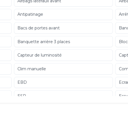
Airbags latéraux avant
Airb
Antipatinage
Arrê
Bacs de portes avant
Banq
Banquette arrière 3 places
Bloc
Capteur de luminosité
Capt
Clim manuelle
Com
EBD
Ecra
ESP
Essu
Filtre à particules
Filtr
Follow me home
Fon