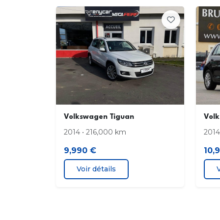
Frein à main en cuir
Kit mains-libres Bluetooth
Lampes de lecture à l'avant
Lunette arrière
Ordinateur de bord
Volkswagen Tiguan
Vol
Poches d'aumonières
2014 • 216,000 km
2014
9,990 €
10,
Porte-gobelets avant
Voir détails
V
Prise auxiliaire de connexion audio
Radio