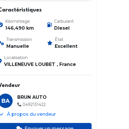
Caractéristiques
Kilométrage
Carburant
146,490 km
Diesel
Transmission
État
Manuelle
Excellent
Photo 2 / 14
Localisation
VILLENEUVE LOUBET , France
Vendeur
BRUN AUTO
BA
0492131422
À propos du vendeur
Envoyer un message