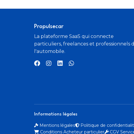
Répétiteurs de clignotant dans rétro ext
Rétroviseurs électriques
Propulsecar
Système de détection de somnolence
La plateforme SaaS qui connecte
particuliers, freelances et professionnels 
Témoin de bouclage des ceintures AV
l'automobile.
TMC
Verrouillage centralisé des portes
Vitres teintées
Volant multifonction
Informations légales
Mentions légales
Politique de confidential
Conditions Acheteur particulier
CGV Service