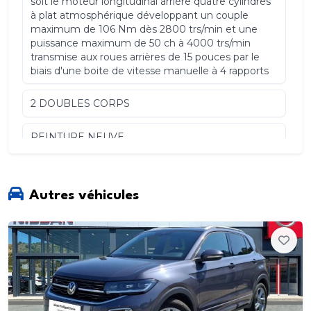
soit le moteur longitudinal arrière quatre cylindres
à plat atmosphérique développant un couple
maximum de 106 Nm dès 2800 trs/min et une
puissance maximum de 50 ch à 4000 trs/min
transmise aux roues arrières de 15 pouces par le
biais d'une boite de vitesse manuelle à 4 rapports
2 DOUBLES CORPS
PEINTURE NEUVE
Véhicule révisé boite/pont/moteur/liaison au sol
Autres véhicules
Véhicule sans corrosion
LIVRAISON A DOMICILE POSSIBLE
VEHICULE BLACK PLATES CALIFORNIE(
MEILLEURE PROVENANCE POSSIBLE POUR
UN VEHICULE DE COLLECTION)