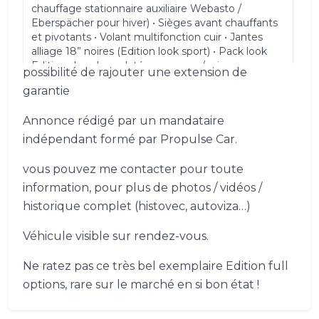
chauffage stationnaire auxiliaire Webasto /
Eberspächer pour hiver) • Sièges avant chauffants
et pivotants • Volant multifonction cuir • Jantes
alliage 18” noires (Edition look sport) • Pack look
Edition : bandeaux latéraux rouges/noirs
possibilité de rajouter une extension de
garantie
badges spécifiques
Annonce rédigé par un mandataire
calandre spécifique • Éclairage LED avant (phares
indépendant formé par Propulse Car.
+ feux de jour) • Prises 230V + 12V + USB + batterie
auxiliaire + gestion intelligente • Échelle intérieure
vous pouvez me contacter pour toute
pour accès toit
information, pour plus de photos / vidéos /
historique complet (histovec, autoviza…)
table amovible intérieur/extérieur + 2 chaises
pliantes • Rideaux occultants complets • Éclairage
Véhicule visible sur rendez-vous.
LED dans le toit relevable • Crochet d’attelage •
Pneumatiques récents + freins / vidanges à jour
Ne ratez pas ce très bel exemplaire Edition full
Véhicule en excellent état général : carrosserie gris
argent métallisé impeccable (Edition)
options, rare sur le marché en si bon état !
intérieur très propre et bien entretenu