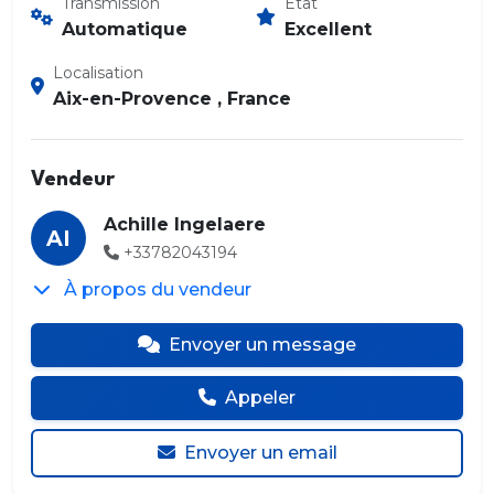
Transmission
État
Automatique
Excellent
Localisation
Aix-en-Provence , France
Vendeur
Achille Ingelaere
AI
+33782043194
À propos du vendeur
Envoyer un message
Appeler
Envoyer un email