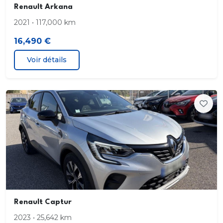
Renault Arkana
Feux diurnes à lampe
2021 • 117,000 km
16,490 €
Finition intérieure Luxe
Voir détails
Habillage intérieur plastique mi-hauteur
Harmonie intérieure
Lève-vitres AV impulsionnel côté conducteur
Loquet de blocage porte AR gauche
Miroir Wide View
Motorisation Stop&Start
Renault Captur
Panneau latéral gauche tôlé
2023 • 25,642 km