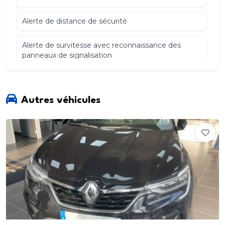
Alerte de distance de sécurité
Alerte de survitesse avec reconnaissance des
panneaux de signalisation
Alerte détection de fatigue
Autres véhicules
Android Auto & Apple CarPlay
Antenne requin
Appel d'Urgence Renault
Avertisseur de franchissement de ligne
Banquette AR coulissante
rabattable 1/3-2/3