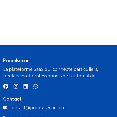
Séquence d'accueil à l'approche avec éclairage de
signature lumineuse
Sièges AV réglables en hauteur et siège
conducteur avec réglage lombaire
Système de fixations ISOFIX aux places latérales
AR
Tableau de bord avec écran numérique et
Propulsecar
personnalisable 10.2"
La plateforme SaaS qui connecte particuliers,
Vitres latérales et AR surteintées
freelances et professionnels de l'automobile.
Volant cuir Nappa
Contact
contact@propulsecar.com