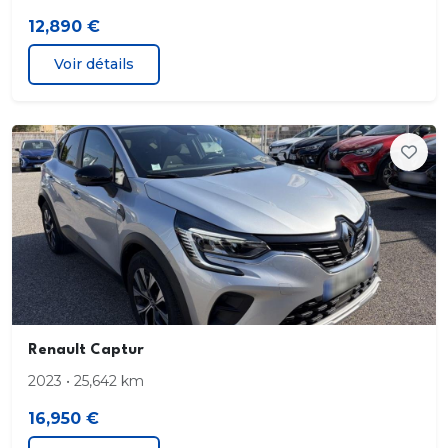
12,890 €
Frein de parking assisté
Voir détails
Harmonie Carbone foncé
Jantes alliage 16" Impulse diamantées Gris Erbé
Kit de gonflage et de réparation
Lève-vitres électriques avec fonction anti-
pincement
Lève-vitres électriques avec fonction
impulsionnelle
Renault Captur
Ligne d'échappement standard
2023 • 25,642 km
Pare-soleil avec miroir de courtoisie éclairé
16,950 €