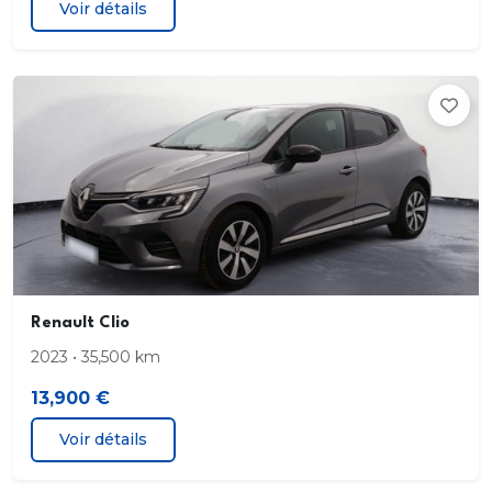
Voir détails
Pré-équipement services connectés
Prise 12V AV/AR
Projecteurs anti-brouillard LED avec fonction
éclairage en virage
Projecteurs antibrouillard
Régulateur de vitesse
Renault Multi-Sense (choix de modes de conduite)
Renault Clio
Rétroviseur intérieur électrochrome
2023 • 35,500 km
13,900 €
Rétroviseurs extérieurs rabattables électriquement
Voir détails
Sellerie tissu/TEP Carbone