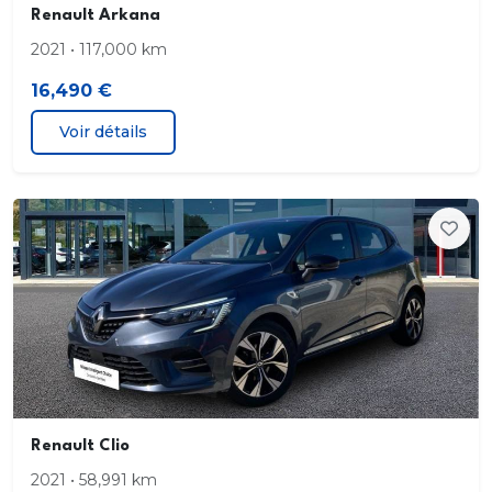
Renault Arkana
Caméra de recul
2021 • 117,000 km
16,490 €
Capteur de pluie et de luminosité
Voir détails
Carte Renault "Mains libres"
Climatisation automatique bi-zone
Commutation automatique des feux de
route/croisement
Console centrale de rangement avec accoudoir
Déconnexion airbag passager AV
EASYLINK 9
Renault Clio
2021 • 58,991 km
Feux de jour à guide de lumière LED et effet 3D