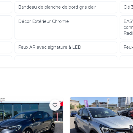
Bandeau de planche de bord gris clair
Clé 
Décor Extérieur Chrome
EASY
conn
Rad
Feux AR avec signature à LED
Feux
Freinage actif d'urgence avec détection
Frei
piétons et cyclistes (AEBS City + Inter
Urbain+ Piéton)
Jantes alliage 16'' Evolution diamantées noir
Jant
Lèvevitres arrière élétriques et impulsionnels
Mod
pe
recherche avec Google
info 
Peinture opaque
Proj