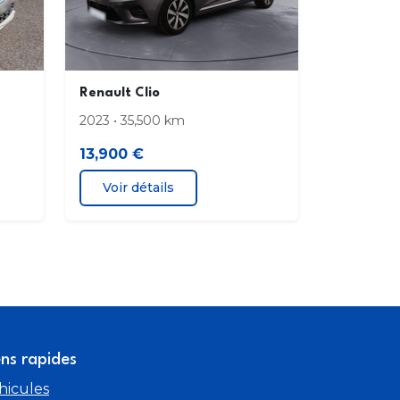
neuse en force de "C"
ables et rabattables électriquement
e conducteur réglable en hauteur
Renault Clio
2023 • 35,500 km
es AR surteintées
13,900 €
Voir détails
ens rapides
hicules