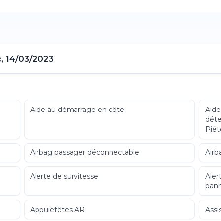
c, 14/03/2023
Aide au démarrage en côte
Aide
déte
Piét
Airbag passager déconnectable
Airb
Alerte de survitesse
Aler
pann
Appuietêtes AR
Assi