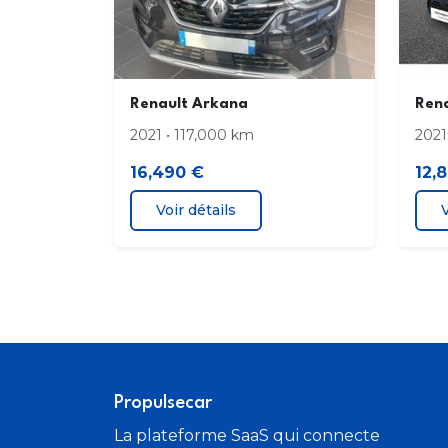
Régulateur limiteur de vitesse
Rétroviseurs extérieurs Noir brillant
Renault Arkana
Rena
2021 • 117,000 km
2021
Tableau de bord avec écran numérique 4
16,490 €
12,
Volant TEP
Voir détails
V
Propulsecar
La plateforme SaaS qui connecte