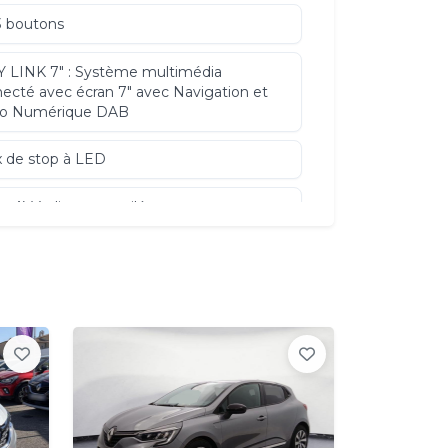
3 boutons
 LINK 7" : Système multimédia
ecté avec écran 7" avec Navigation et
io Numérique DAB
 de stop à LED
ns AV à disque ventilé
es alliage 16'' Limited diamantées
e ECO
trafic live et auto update
ecteurs Full LED avec signature