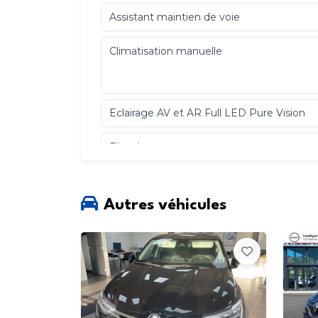
Assistant maintien de voie
Climatisation manuelle
Eclairage AV et AR Full LED Pure Vision
Filet de rangement
Autres véhicules
Harmonie beige
Kit de gonflage
Navigation connectée cartographie Euro
Paresoleil avec miroir de courtoisie