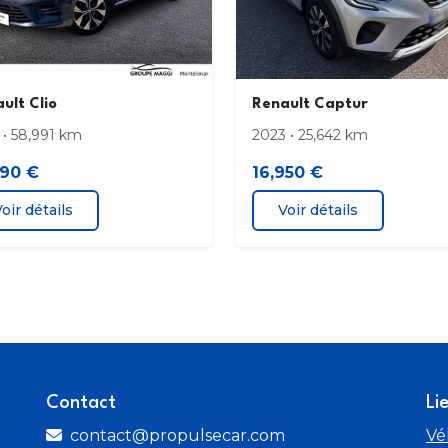
lumi
Rétroviseurs extérieurs dégivrants
régl
spécifique Limited
Sièg
ult Clio
Renault Captur
 • 58,991 km
2023 • 25,642 km
2'' et compteurs analogiques
Vitr
890 €
16,950 €
oir détails
Voir détails
Contact
Li
contact@propulsecar.com
Vé