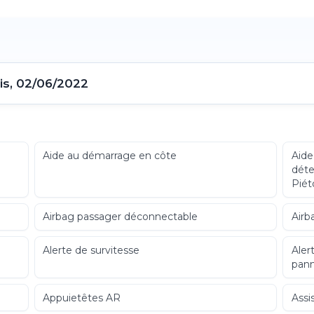
is, 02/06/2022
Aide au démarrage en côte
Aide
déte
Piét
Airbag passager déconnectable
Airb
Alerte de survitesse
Aler
pann
Appuietêtes AR
Assi