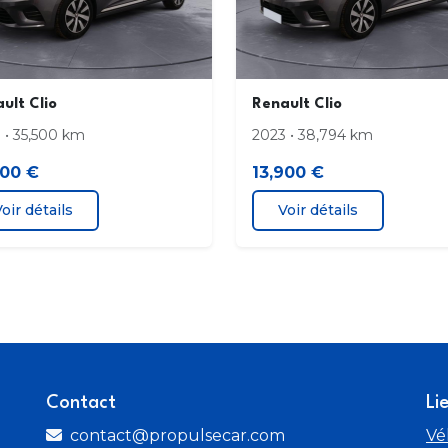
Rétroviseurs extérieurs Noir brillant
Roue
spécifique Limited
Sièg
ult Clio
Renault Clio
2'' et compteurs analogiques
Vitr
 • 35,500 km
2023 • 38,794 km
900 €
13,900 €
oir détails
Voir détails
Contact
Li
contact@propulsecar.com
Vé