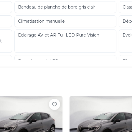
Bandeau de planche de bord gris clair
Clas
Climatisation manuelle
Déco
Eclairage AV et AR Full LED Pure Vision
Evo
t
Feux de stop à LED
File
Jantes alliage 16'' Evolution diamantées noir
Jant
els
Navigation connectée cartographie Europe
rech
Paresoleil avec miroir de courtoisie
Pein
Régulateur limiteur de vitesse
Rétr