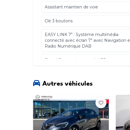
Assistant maintien de voie
Clé 3 boutons
EASY LINK 7" : Système multimédia
connecté avec écran 7" avec Navigation e
Radio Numérique DAB
Feux AR avec signature à LED
Harmonie beige
Autres véhicules
Lèvevitres arrière élétriques et impulsionn
info trafic live et auto update
Projecteurs Full LED avec signature
lumineuse en force de "C"