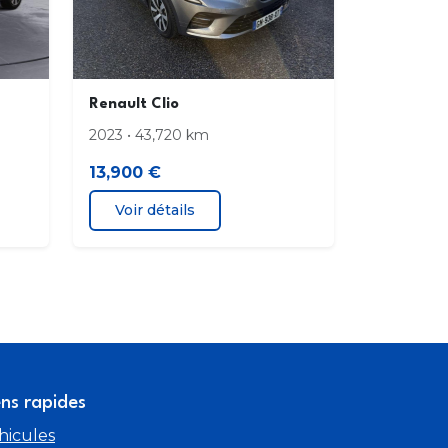
s Alu 16"
e conducteur réglable en hauteur
Renault Clio
es AR surteintées
2023 • 43,720 km
13,900 €
Voir détails
ens rapides
hicules