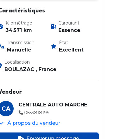
Caractéristiques
Kilométrage
Carburant
34,571 km
Essence
Transmission
État
Manuelle
Excellent
Localisation
BOULAZAC , France
Vendeur
CENTRALE AUTO MARCHE
CA
0553818199
À propos du vendeur
Envoyer un message