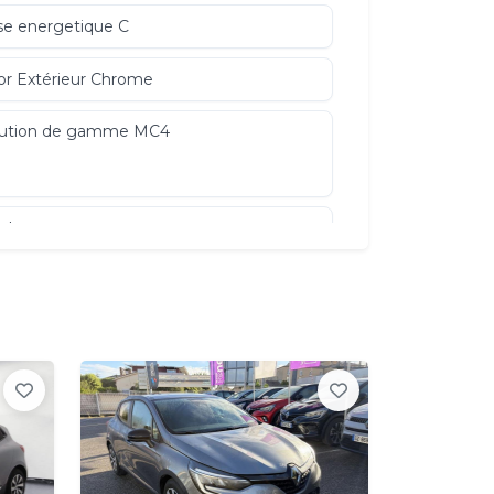
se energetique C
r Extérieur Chrome
lution de gamme MC4
t de rangement
es alliage 16'' Limited diamantées
erche avec Google
ture opaque
oviseurs extérieurs dégivrants