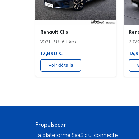
réglables et rabattables électriquement
Sans chargeur à induction
Renault Clio
Rena
Tableau de bord avec écran numérique 4
2021 • 58,991 km
2023
Volant TEP
12,890 €
13,
Voir détails
V
Propulsecar
La plateforme SaaS qui connecte