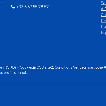
de
Se
+33 6 37 55 78 57
À 
Co
Pr
Re
Es
ité (RGPD) + Cookies
CGU site
Conditions Vendeur particulier
s professionnels