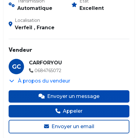
Transmission
État
Automatique
Excellent
Localisation
Verfeil , France
Vendeur
CARFORYOU
GC
0684765072
À propos du vendeur
Envoyer un message
Appeler
Envoyer un email