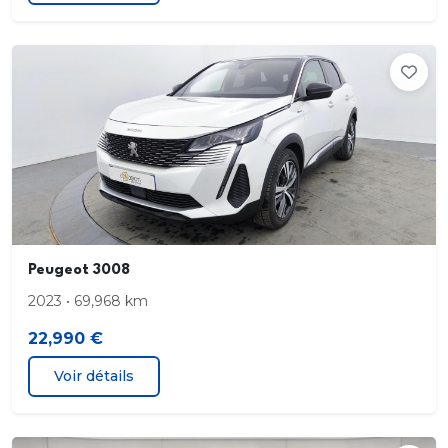
Airbags Conducteur et Passager : Frontaux
Latéraux
Rideaux
Capucine
Cloison pleine fixe
Condamnation centralisée avec 2 plips HF
Peugeot 3008
Côté passager : Boîte à gants fermée et réfrigérée
2023 • 69,968 km
en partie haute Boîte à gant ouverte en partie
22,990 €
basse
Voir détails
Détecteur de sous gonflage
Essuie-vitre AV Magic Wash