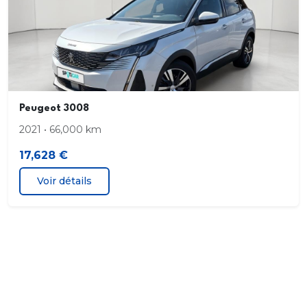
Siège conducteur avec réglage en longueur et
dossier inclinable
Siège passager individuel réglable en inclinaison
appuis tête réglable en hauteur
Peugeot 3008
Station d'accueil Smartphone
2021 • 66,000 km
application radio avec streaming audio (2HP)
17,628 €
Voir détails
Kit mains libres Bluetooth
2 prises USB Type C (charge uniquement)
Volant multifonction réglable en hauteur et
profondeur