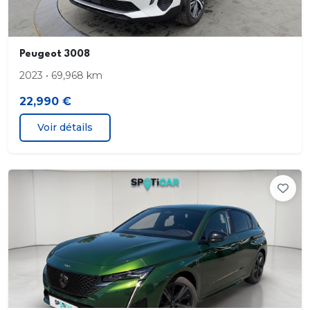
Protection des seuils de portes inox
Rangement réfrigéré boîte à gants
Peugeot 3008
2023 • 69,968 km
Récupération d énergie au freinage
22,990 €
Régulateur de vitesse
Voir détails
Réservoir principal 44 litres
Rétroviseurs rabattables électriquement
Roue de secours roue galette. jante acier
Sièges AR banquette. 3 places. assise fixe.
rabattables 2/3-1/3
Système anti collision vitesse minimum d
activation km/h 10. feux stop actifs. Freinage d