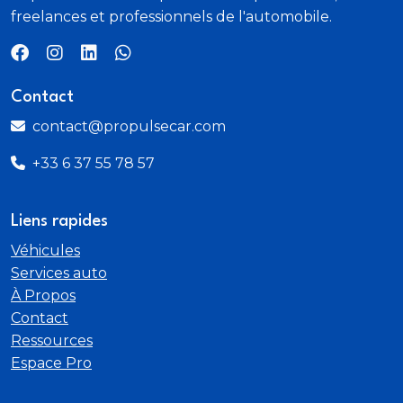
999. 999. 0. connexion sans fil Apple et connexion
freelances et professionnels de l'automobile.
sans fil Android
Phares ellipsoïdaux. ampoules feux de croisement
LED. ampoules feux de route LED
Contact
contact@propulsecar.com
Port de chargement USB . position avant et
arrière
+33 6 37 55 78 57
Smart card Smart key gérant entrée sans clé et
démarrage sans clé verrouillage automatique
Liens rapides
Véhicules
Rétroviseurs extérieurs caméra côté conducteur.
Services auto
côté passager. ton caisse. électriques. chauffants.
rappels de clignotants intégrés
À Propos
Contact
Ressources
Espace Pro