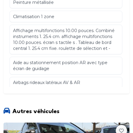
Peinture métallisée
Climatisation 1 zone
Affichage multifonctions 10.00 pouces. Combiné
instruments 1. 25.4 cm. affichage multifonctions
10.00 pouces. écran s tactile s . Tableau de bord
central 1. 25.4 cm fixe. roulette de sélection et -
Aide au stationnement position AR avec type
écran de guidage
Airbags rideaux latéraux AV & AR
Alerte de sous-gonflage des pneus
Antipatinage
Autres véhicules
Appel d urgence