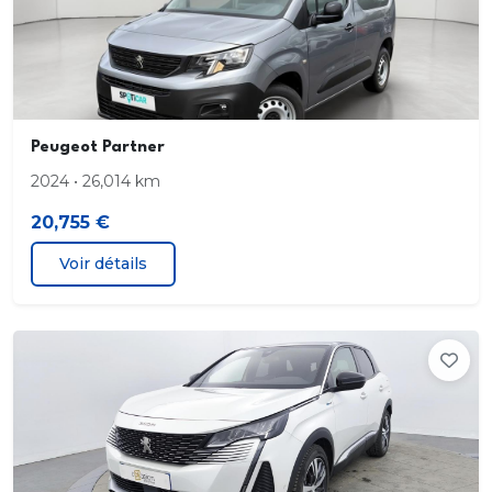
ESP
Essuie-glaces à capteur de pluie
Peugeot Partner
Feux à LED feux stop. feux de croisement.
clignotants. feux de jour. feux arrières et feux de
2024 • 26,014 km
route
20,755 €
Frein à main électrique
Voir détails
Limiteur de vitesse
Préparation Isofix
Prise s 12V AV
Programme de stabilité de remorque