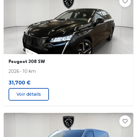
cyclistes
)
Alerte active de franchissement involontaire de
ligne et bas côté
Peugeot 308 SW
Reconnaissance étendue des panneaux de
signalisation et préconisation de vitesse
2026 • 10 km
31,700 €
Alerte attention conducteur
Voir détails
Pack Visibilité Allumage automatique des feux de
croisement
Peugeot Connect SOS & Assistance et
Teleservices SOS & Assistance : Appel d'urgence
automatique ou manuel par push SOS