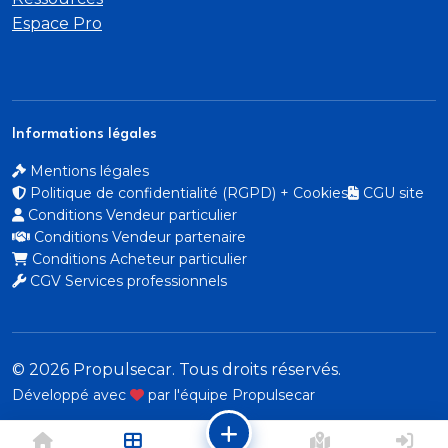
Commande d'ouverture des portes couleur caisse
Espace Pro
Coques de rétroviseurs extérieurs Noir Brillant
Câble électrique mode 3 triphasé 22 kW
Informations légales
Direction assistée électrique
Mentions légales
Politique de confidentialité (RGPD) + Cookies
CGU site
Démarrage mains libres
Conditions Vendeur particulier
Conditions Vendeur partenaire
Détection de sous-gonflage indirecte
Conditions Acheteur particulier
CGV Services professionnels
Eclairage coffre à lampe
Eclairage intérieur Plafonnier AV A-DOME 3
ampoules (1 lampe
© 2026 Propulsecar. Tous droits réservés.
Développé avec
par l'équipe Propulsecar
2 liseuses AV)