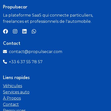
Calandre haute de gamme noir grainée avec
marquage couleur caisse
Propulsecar
La plateforme SaaS qui connecte particuliers,
Ceinture de sécurité AR centrale 3 points
freelances et professionnels de l'automobile.
avec détection de non bouclage
Ceintures de sécurité AR latérales avec enrouleurs
Contact
pyrotechniques
contact@propulsecar.com
limiteurs d'effort et détection de non bouclage
+33 6 37 55 78 57
Ceintures de sécurité AV conducteur et passager à
enrouleurs pyrotechniques avec limiteurs d'effort
Liens rapides
et détection de non bouclage
Véhicules
Chargeur embarqué 7
Services auto
À Propos
4kW monophasé
Contact
Ressources