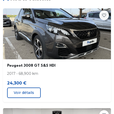
Essuyage automatique
Feux AR signature 3 griffes
stop à LEDs
recul et indicateur de direction à lampe
Jantes alliage 16" diamantées NOMA bi--ton vernis
brillant et Noir Orbital
Peugeot 3008 GT S&S HDI
Pack Safety Régulateur / Limiteur de vitesse
2017 • 68,900 km
Freinage d'urgence automatique avec alerte
24,300 €
risque de collision
Voir détails
Freinage automatique d'urgence avec détection
élargie (3 caméras haut de pare-brise) et
protection des usagers de la route vulnérables
(piétons