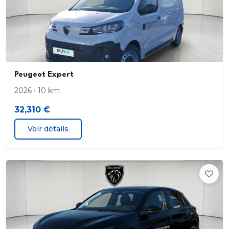
et mise en relation directe avec la plateforme
d'assistance PEUGEOT (24h/24 7j/7)
Teleservices : Détection du besoin d'une
intervention technique ou d'une opération
d'entretien périodique et transmission au réseau
Peugeot Expert
PEUGEOT pour prise de rendez vous
2026 • 10 km
Projecteurs Peugeot LED Technology avec feux
32,310 €
diurnes à LED 3 griffes
Voir détails
Verrouillage automatique de tous les ouvrants en
roulant
Volant compact en croûte de cuir avec
commandes multimédia intégrées
3 poignées de maintien rétractables (1passager à
l'AV et 2 à l'AR)