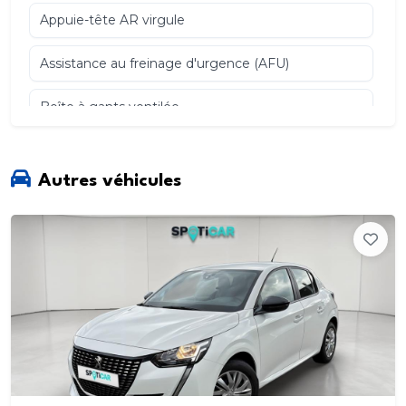
Appuie-tête AR virgule
Assistance au freinage d'urgence (AFU)
Boîte à gants ventilée
Calandre Equalizer marquage 3D chromé
Autres véhicules
Contrôle dynamique de stabilité ESP
Coques de rétroviseurs couleur carrosserie
Coques de rétroviseurs extérieurs Chrome Brillant
Détection de sous gonflage
Dossier de banquette AR rabattable et
fractionnable 1/3-2/3