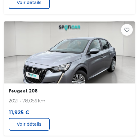
Voir détails
rabattables
Roue de secours galette
Sellerie maille 3D Techmat Mistral avec surpiqûres
Gris Zéphyr
Vitrage AR surteinté
Volant Cuir pleine fleur
Peugeot 208
2021 • 78,056 km
11,925 €
Voir détails