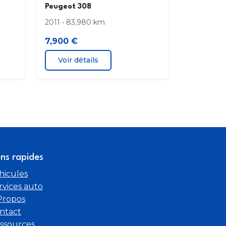
Peugeot 308
2011 • 83,980 km
7,900 €
Voir détails
ens rapides
hicules
rvices auto
Propos
ntact
ssources