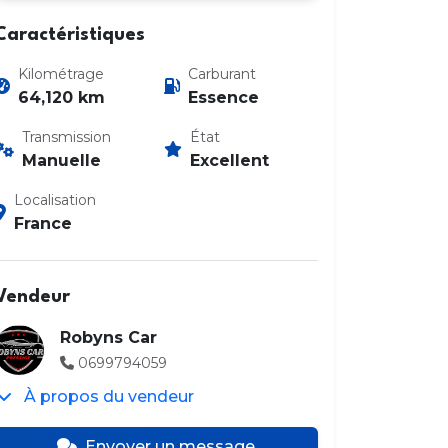
Caractéristiques
Kilométrage
Carburant
64,120 km
Essence
Transmission
État
Manuelle
Excellent
Localisation
France
Vendeur
Robyns Car
0699794059
À propos du vendeur
Envoyer un message