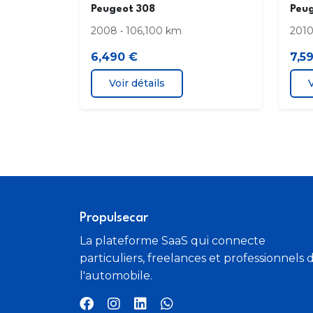
Peugeot 308
Peu
2008 • 106,100 km
2010
6,490 €
7,5
Voir détails
V
Propulsecar
La plateforme SaaS qui connecte
particuliers, freelances et professionnels 
l'automobile.