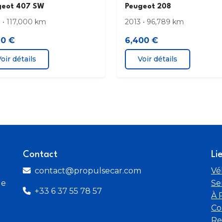
geot 407 SW
Peugeot 208
 • 117,000 km
2013 • 96,789 km
90 €
6,400 €
oir détails
Voir détails
Contact
Li
contact@propulsecar.com
Vé
de
Se
+33 6 37 55 78 57
À 
Co
Re