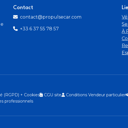
Contact
Li
contact@propulsecar.com
Vé
de
Se
+33 6 37 55 78 57
À 
Co
Re
Es
ité (RGPD) + Cookies
CGU site
Conditions Vendeur particulier
s professionnels