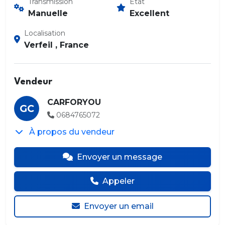
Transmission
État
Manuelle
Excellent
Localisation
Verfeil , France
Vendeur
CARFORYOU
GC
0684765072
À propos du vendeur
Envoyer un message
Appeler
Envoyer un email