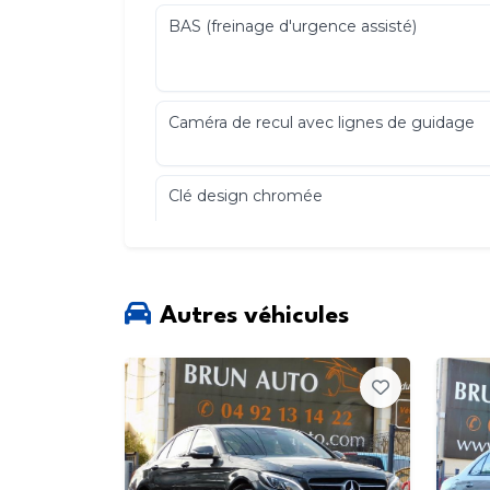
BAS (freinage d'urgence assisté)
Caméra de recul avec lignes de guidage
Clé design chromée
COLLISION PREVENTION ASSIST : syst
Autres véhicules
d'avertissement de risque de collision
Connexion Bluetooth pour téléphone
portable et clavier numérique intégré
Détecteur d'angle mort