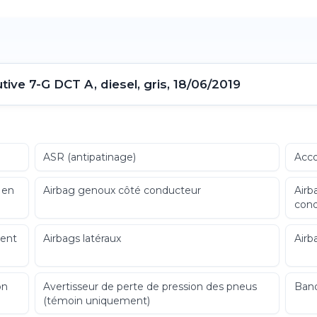
ive 7-G DCT A, diesel, gris, 18/06/2019
ASR (antipatinage)
Acco
 en
Airbag genoux côté conducteur
Airb
cond
ment
Airbags latéraux
Airb
on
Avertisseur de perte de pression des pneus
Banq
(témoin uniquement)