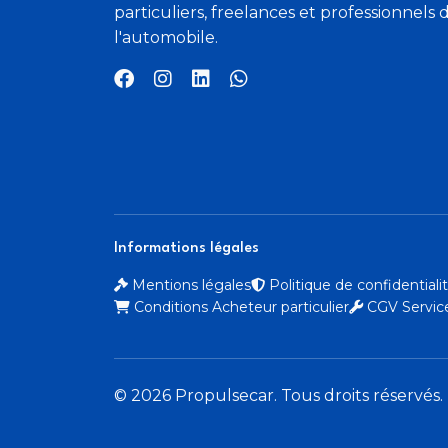
particuliers, freelances et professionnels 
l'automobile.
Off-Road sur Media display
Pack Urban Extérieur
Peinture métallisée
Radio Audio 20 CD avec écran couleur 15
Informations légales
(5
Mentions légales
Politique de confidential
Conditions Acheteur particulier
CGV Service
lecteur CD compatible MP3/WMA/AAC
Rétroviseurs extérieurs électriques dégivr
© 2026 Propulsecar. Tous droits réservés.