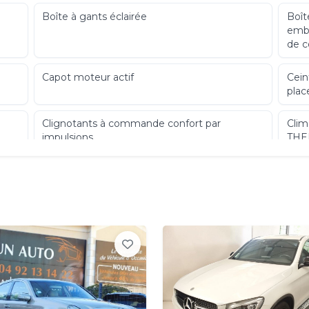
Boîte à gants éclairée
Boît
embr
de 
Capot moteur actif
Cein
plac
Clignotants à commande confort par
Clim
impulsions
THE
digi
cond
ème
Colonne de direction réglable
Comb
mécaniquement en hauteur et en profondeur
Contrôle de la pression des pneus
Désa
Détecteur d'occupation du siège passager AV
Déte
des 