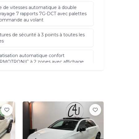
e de vitesses automatique à double
ayage 7 rapports 7G-DCT avec palettes
commande au volant
tures de sécurité à 3 points à toutes les
es
atisation automatique confort
RMOTRONIC à 2 zones avec affichage
tal et réglages séparés
ucteur/passager
iné d'instruments couleur
ctivation de l'airbag passager
cteur de pluie et allumage automatique
projecteurs