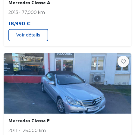
Mercedes Classe A
Catadioptres actifs
2013 • 77,000 km
Ceinture de vitrage chromée
18,990 €
Voir détails
Ceintures avant ajustables en hauteur
Chargeur CD
Clim automatique bi-zones
Commandes vocales
Compte tours
Configuration 5 places
Mercedes Classe E
Contrôle élect. de la pression des pneus
2011 • 126,000 km