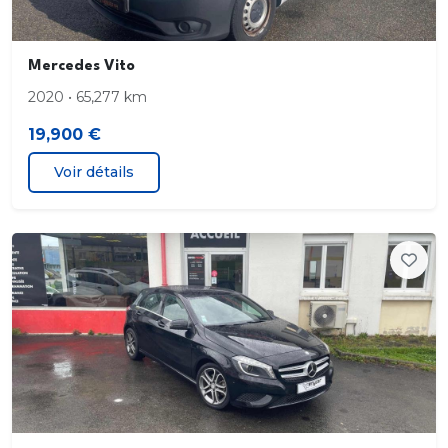
Bacs de portes avant
Mercedes Vito
Banquette 1/3-2/3
2020 • 65,277 km
19,900 €
Banquette AR rabattable
Voir détails
Banquette arrière 3 places
Boite à gants fermée
Boucliers AV et AR couleur caisse
Calandre chromée
Capteur de luminosité
Capteur de pluie