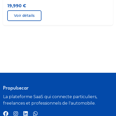
Direction assistée asservie à la vitesse
19,990 €
EBD
Voir détails
Echappement à double sortie
Eclairage au sol
Ecran multifonction couleur
ESP
Feux arrière à LED
Feux de freinage d'urgence
Propulsecar
La plateforme SaaS qui connecte particuliers,
Feux de jour
freelances et professionnels de l'automobile.
Feux de jour à LED