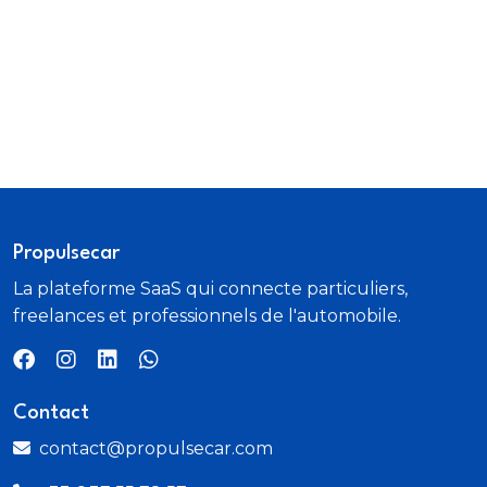
Dossiers AR rabattables 40/20/40
Double portegobelets
Ecran média 10"
ESP
Essuieglaces avec détecteur de pluie
Propulsecar
La plateforme SaaS qui connecte particuliers,
Feux AR à LED
freelances et professionnels de l'automobile.
Feux de stop adaptatifs
Filet aux pieds du passager AV
Contact
Filet sur le plancher du coffre
contact@propulsecar.com