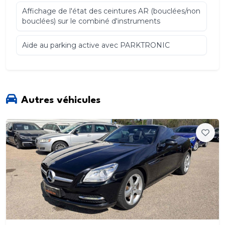
Affichage de l'état des ceintures AR (bouclées/non
bouclées) sur le combiné d'instruments
Aide au parking active avec PARKTRONIC
Airbag genoux pour conducteur
Airbags frontaux conducteur et passager AV
Autres véhicules
Airbags latéraux pour le conducteur et le passager
AV (airbags combinés thorax et bassin)
Airbags latéraux thorax et bassin AV
Airbags rideaux
Assistant de stabilisation en cas de vent latéral
ATTENTION ASSIST: Système de détection de