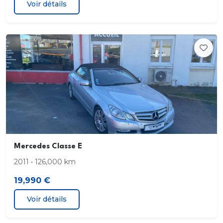
Voir détails
Certification EURONCAP
Climatisation automatique THERMATIC
Commande vocale et assistant personnel
activable grâce à "Hey Mercedes"
Connexion Bluetooth pour téléphone portable
Contrôle de pression des pneumatiques
Désactivation automatique de l'airbag passager
Mercedes Classe E
AV
2011 • 126,000 km
Diffuseur Noir avec baguette chromée horizontale
19,990 €
Voir détails
Direction paramétrique assistée et asservie à la
vitesse