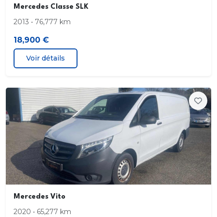
somnolence
Mercedes Classe SLK
2013 • 76,777 km
Avertisseur d'angle mort
18,900 €
Avertisseur de franchissement de ligne actif
Voir détails
Avertisseur de limitation de vitesse
Baguettes de ligne de ceinture chromées
Baguettes de seuil avec monogramme
MercedesBenz
Banquette AR rabattable 40/20/40
BAS (Freinage d'urgence assisté)
Mercedes Vito
Bas de caisse dans le ton carrosserie
2020 • 65,277 km