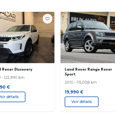
Détecteur de sous-gonflage
EB
Ecran multifonction couleur
Ecra
Feux arrière à LED
Feux
Fixations Isofix aux places arrières
Fon
Inserts de porte métal
Inse
Kit mains-libres Bluetooth
Limi
 Rover Discovery
Land Rover Range Rover
Sport
Miroir de courtoisie conducteur éclairé
Miro
 • 122,990 km
2010 • 115,008 km
990 €
Ouverture des vitres séquentielle
Phar
19,990 €
oir détails
Voir détails
Prise 12V
Pris
Radar de stationnement AV
Radi