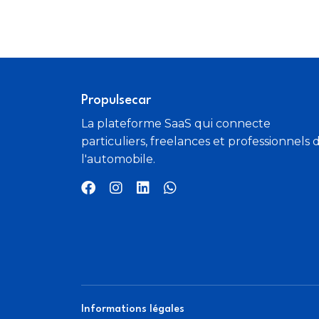
Radio numérique DAB
Rétroviseurs électriques
Système d'aide à la conduite TT
Propulsecar
La plateforme SaaS qui connecte
Système de localisation par satellite
particuliers, freelances et professionnels 
l'automobile.
Verrouillage centralisé à distance
Volant cuir
Informations légales