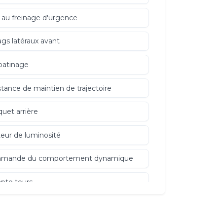
 au freinage d'urgence
ags latéraux avant
patinage
stance de maintien de trajectoire
uet arrière
eur de luminosité
mande du comportement dynamique
pte tours
rôle de Traction