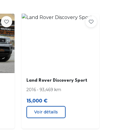
D
n tactile
 de jour à LED
ction MP3
rts de tableau de bord métal
teur de vitesse
Land Rover Discovery Sport
ir de courtoisie passager éclairé
2016 • 93,469 km
15,000 €
es avant LED
Voir détails
e USB
o