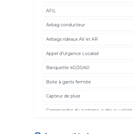
AFIL
Airbag conducteur
Airbags rideaux AV et AR
Appel d'Urgence Localisé
Banquette 40/20/40
Boite à gants fermée
Capteur de pluie
Commandes du système audio au volant
Contrôle de couple en courbe