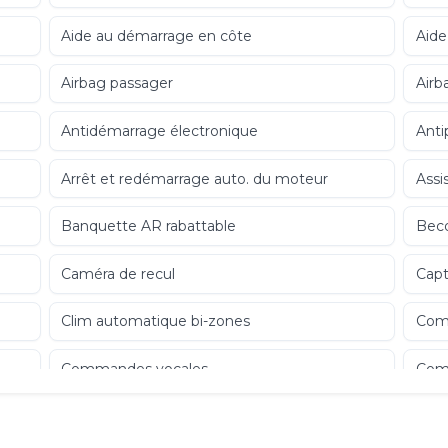
Aide au démarrage en côte
Aide
Airbag passager
Airb
Antidémarrage électronique
Anti
Arrêt et redémarrage auto. du moteur
Assi
Banquette AR rabattable
Becq
Caméra de recul
Capt
Clim automatique bi-zones
Com
Commandes vocales
Com
Contrôle de freinage en courbe
Cont