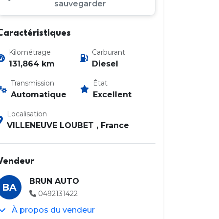
sauvegarder
Caractéristiques
Kilométrage
Carburant
131,864 km
Diesel
Transmission
État
Photo 2 / 20
Automatique
Excellent
Localisation
VILLENEUVE LOUBET , France
Vendeur
BRUN AUTO
BA
0492131422
À propos du vendeur